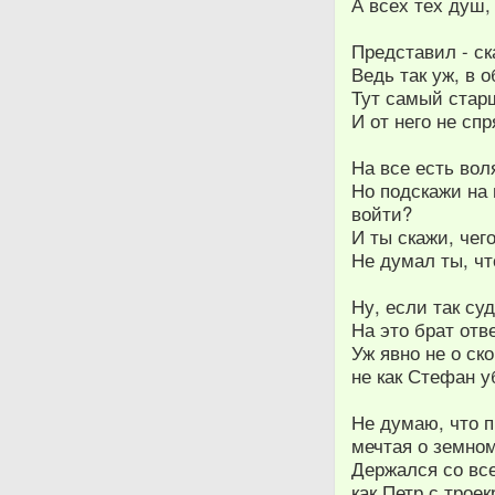
А всех тех душ,
Представил - ск
Ведь так уж, в 
Тут самый стар
И от него не сп
На все есть вол
Но подскажи на 
войти?
И ты скажи, чег
Не думал ты, чт
Ну, если так су
На это брат отв
Уж явно не о ск
не как Стефан у
Не думаю, что п
мечтая о земном
Держался со все
как Петр с трое