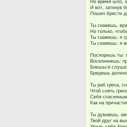
Но время шло, х
И вот, заткнув 
Пошел брести до
Ты скажешь, вра
Но только, чтоб
Ты скажешь: я г
Ты скажешь: я в
Поспоришь ты: 
Воскликнешь: п
Боишься слушать
Бредешь долино
Ты раб греха, с
Чтоб снять грех
Себя спасенным 
Как на причасти
Ты думаешь, ом
Твой друг на вы
Увидь себя Хрис