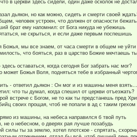
 что в церкви здесь сидели, один даже осколок не доста
азал дьякон, но как можно, сидеть и смерти своей ждать
общем, человек устроен, что должен от опасности бежать
ший брат ему напомнил: от Бога никуда не убежишь
рятаться, не скрыться, и если даже первым поспешишь
я Божья, мы все знаем, от часа смерти в общем не уйти
милость, что бояться, раз в царство Божие мечтаешь т
о здесь оставаться, когда сегодня Бог забрать нас мог?
о может Божья Воля, подняться тебе в избранный черто
дить - ответил дьякон : Он мог и из машины меня взять
етил: что ты думал, когда спешил от церкви отъезжать?
орой встрече с Богом, не то как ты предстанешь пред Хр
бийц своих прощая, чтоб не попали в ад с таким грехом
рямо из машины, на небеса направился б твой путь
, не о небесном, о дверях рая лучше позабудь
й силы ты за землю, хотел плотское - спрятать, схорон
кратным отречением, отдал бы всё, чтоб лишний день п