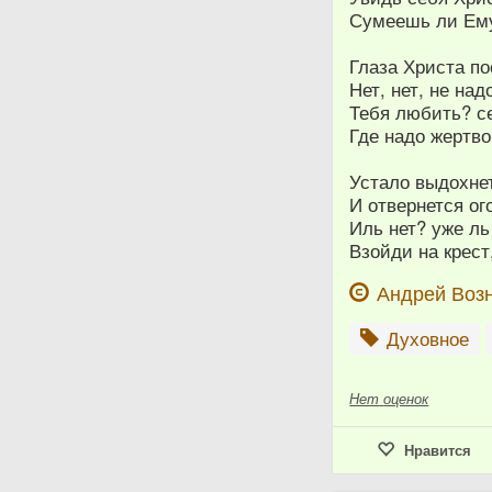
Сумеешь ли Ему
Глаза Христа по
Нет, нет, не над
Тебя любить? 
Где надо жертво
Устало выдохнет
И отвернется ог
Иль нет? уже ль
Взойди на крес
Андрей Воз
Духовное
Нет
оценок
Нравится