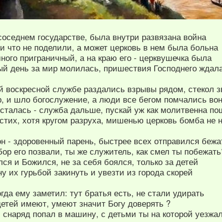
 соседнем государстве, была внутри развязана война
 что не поделили, а может церковь в нем была больна
ного приграничный, а на краю его - церквушечка была
дый день за мир молилась, пришествия Господнего ждал
ой воскресной службе раздались взрывы рядом, стекол з
р, и шло богослужение, а люди все бегом помчались во
осталась - служба дальше, пускай уж как молитвенна п
 стих, хотя кругом разруха, мишенью церковь бомба не
н - здоровенный парень, быстрее всех отправился бежа
бор его позвали, ты же служитель, как смел ты побежать
лся и Божился, не за себя боялся, только за детей
 их гурьбой закинуть и увезти из города скорей
огда ему заметил: тут братья есть, не стали удирать
детей имеют, умеют значит Богу доверять ?
 снаряд попал в машину, с детьми ты на которой уезжа