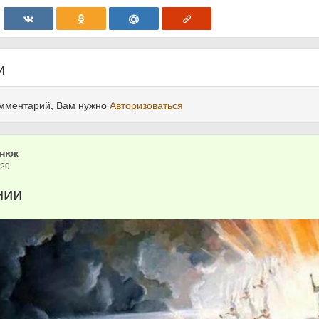
и
омментарий, Вам нужно
Авторизоваться
знюк
020
нии