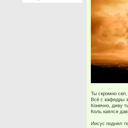
Ты скромно сел,
Всё с кафедры з
Конечно, диву т
Коль каялся дав
Иисус поднял те