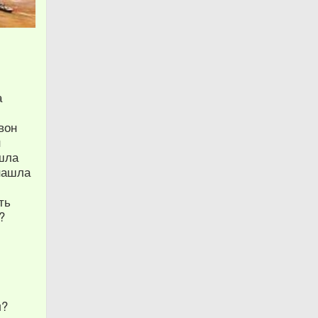
а
вон
н
ошла
 нашла
ть
?
л?