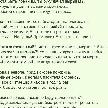
отя быть прежним, ты руку начал вырывать,
бируши в уши, и залепив свои глаза,
рогой старой, шепча, иду я в небеса
ки, я спасенный, есть благодать на благодать,
ы ей омыться, грешить попробуй перестать,
реха не вижу! А Бог ответит: сросся с ним,
сегда с Иисусом! Промолвит Бог: нет! - ты один,
так я ж крещенный?! да ты, крестившись, мертвый был
рихожу я в церковь?! Услышишь: крестный путь забыл…
, что ты грешник, не хочешь верить, что ты мертв,
й смерти тёмной, не видя тяжести оков,
нова в неволе, приди скорее покорись,
овные оковы, к ногам Спасителя склонись…
все считаешь: я каюсь в год 12 раз!
и бываю, оно сегодня вот как раз…
оюсь кровью, спокойно буду дальше жить?
ходе заждался: - давай быстрей! пойдем грешить…!
та глазами, ведь на Голгофу ты пришёл,