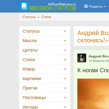
Разделы
Статусы
»
Стихи
Статусы
Андрей Воз
склонись!»
Мысли
Цитаты
Андрей Во
Стихи
15 Февраля 2
Юмор
К ногам Сп
Картинки
Притчи
Пословицы
Авторы