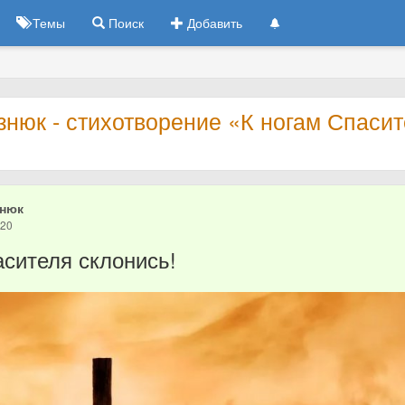
Темы
Поиск
Добавить
нюк - стихотворение «К ногам Спаси
знюк
020
асителя склонись!