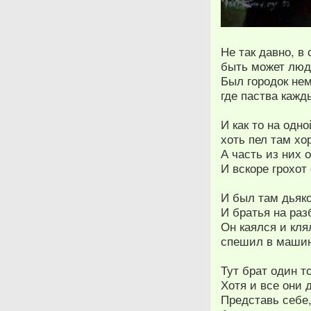
Не так давно, в
быть может люди
Был городок нем
где паства каж
И как то на одн
хоть пел там хо
А часть из них 
И вскоре грохот
И был там дьяко
И братья на раз
Он каялся и кля
спешил в машину
Тут брат один т
Хотя и все они 
Представь себе,