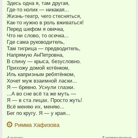
Здесь одна я, там другая,
Где-то нолик — никакая...
Жизнь-театр, чего стесняться,
Как-то нужно в роль вживаться!
Перед шефом я овечка,
Что ни слово, то осечка...
Где сама руководитель,
Там тигрица — предводитель,
Напрямую АнПетровна,
В спину — крыса, безусловно.
Прихожу домой котёнком,
Иль капризным ребятёнком,
Хочет муж взаимной ласки...
Я — бревно. Уснули глазки.
...А во сне всё та же муть —
Я — в ста лицах. Просто жуть!
Всё меняю их, меняю...
Бег по кругу. Я — у края...
Римма Хафизова
4
оценки
3 комментария