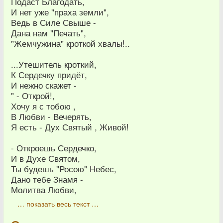
Подаст Благодать,
И нет уже "праха земли",
Ведь в Силе Свыше -
Дана нам "Печать",
"Жемчужина" кроткой хвалы!..
...Утешитель кроткий,
К Сердечку придёт,
И нежно скажет -
" - Открой!,
Хочу я с тобою ,
В Любви - Вечерять,
Я есть - Дух Святый , Живой!
- Откроешь Сердечко,
И в Духе Святом,
Ты будешь "Росою" Небес,
Дано тебе Знамя -
Молитва Любви,
… показать весь текст …