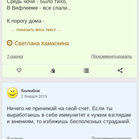
Средь ночи - было тихо,
В Вифлееме - все спали..
К порогу дома -
… показать весь текст …
Cветлана Камаскина
1
оценка
Прокомментировать
К̷о̷л̷о̷б̷о̷к
2 Января 2019
Ничего не принимай на свой счет. Если ты
выработаешь в себе иммунитет к чужим взглядам
и мнениям, то избежишь бесполезных страданий.
9
оценок
Прокомментировать