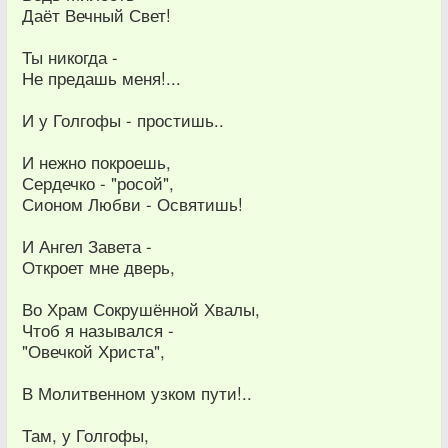
Даёт Вечный Свет!
Ты никогда -
Не предашь меня!...
И у Голгофы - простишь..
И нежно покроешь,
Сердечко - "росой",
Сионом Любви - Освятишь!
И Ангел Завета -
Откроет мне дверь,
Во Храм Сокрушённой Хвалы,
Чтоб я назывался -
"Овечкой Христа",
В Молитвенном узком пути!..
Там, у Голгофы,