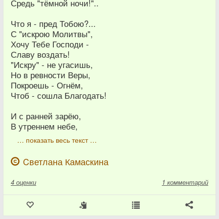
Средь "тёмной ночи!"..
Что я - пред Тобою?...
С "искрою Молитвы",
Хочу Тебе Господи -
Славу воздать!
"Искру" - не угасишь,
Но в ревности Веры,
Покроешь - Огнём,
Чтоб - сошла Благодать!
И с ранней зарёю,
В утреннем небе,
… показать весь текст …
Cветлана Камаскина
4
оценки
1 комментарий