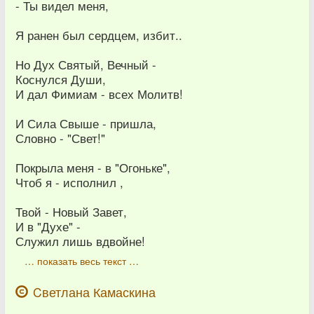
- Ты видел меня,
Я ранен был сердцем, избит..
Но Дух Святый, Вечный -
Коснулся Души,
И дал Фимиам - всех Молитв!
И Сила Свыше - пришла,
Словно - "Свет!"
Покрыла меня - в "Огоньке",
Чтоб я - исполнил ,
Твой - Новый Завет,
И в "Духе" -
Служил лишь вдвойне!
… показать весь текст …
Cветлана Камаскина