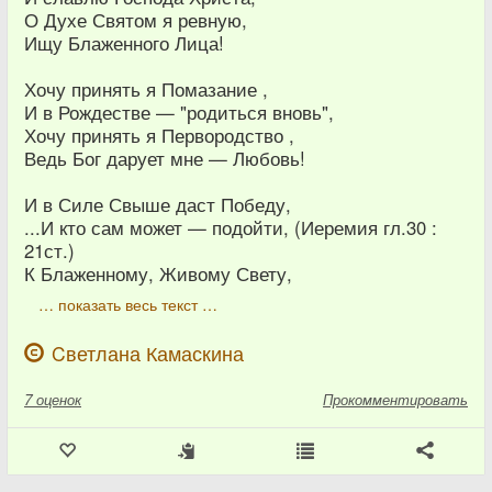
О Духе Святом я ревную,
Ищу Блаженного Лица!
Хочу принять я Помазание ,
И в Рождестве — "родиться вновь",
Хочу принять я Первородство ,
Ведь Бог дарует мне — Любовь!
И в Силе Свыше даст Победу,
...И кто сам может — подойти, (Иеремия гл.30 :
21ст.)
К Блаженному, Живому Свету,
… показать весь текст …
Cветлана Камаскина
7
оценок
Прокомментировать