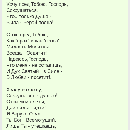
Хочу пред Тобою, Господь,
Сокрушаться,
Чтоб только Душа -
Была - Верой полна!..
Стою пред Тобою,
Как "прах" и как "пепел"..
Милость Молитвы -
Всегда - Освятит!
Надеюсь,Господь,
Что меня - не оставишь,
И Дух Святый , в Силе -
В Любви - посетит!.
Хвалу возношу,
Сокрушаюсь - душою!
Отри мои слёзы,
Дай силы - идти!
Я Верую, Отче!
Ты Бог - Всемогущий,
Лишь Ты - утешаешь,