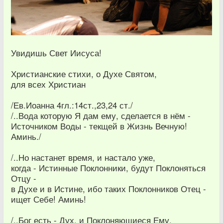
Увидишь Свет Иисуса!
Христианские стихи, о Духе Святом,
для всех Христиан
/Ев.Иоанна 4гл.:14ст.,23,24 ст./
/..Вода которую Я дам ему, сделается в нём -
Источником Воды - текщей в Жизнь Вечную!
Аминь./
/..Но настанет время, и настало уже,
когда - Истинные Поклонники, будут Поклоняться
Отцу -
в Духе и в Истине, ибо таких Поклонников Отец -
ищет Себе! Аминь!
/..Бог есть - Дух, и Поклоняющиеся Ему,