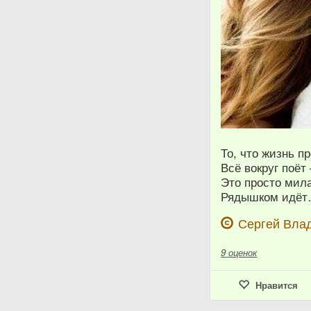
То, что жизнь п
Всё вокруг поёт 
Это просто мил
Рядышком идё
Сергей Вла
9
оценок
Нравится