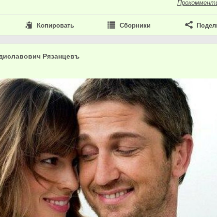
Прокоммент
Копировать
Сборники
Подел
диславович Рязанцевъ