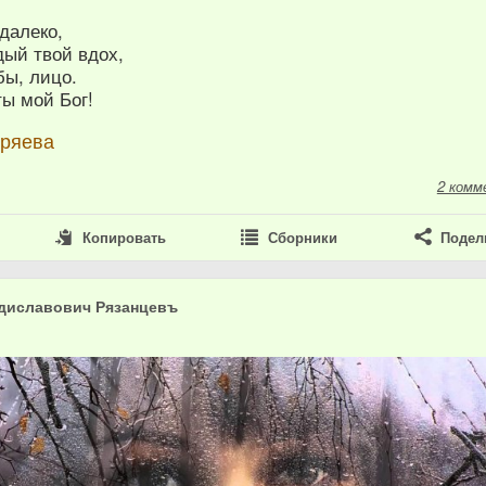
 далеко,
дый твой вдох,
бы, лицо.
ты мой Бог!
уряева
2 комм
Копировать
Сборники
Подел
диславович Рязанцевъ