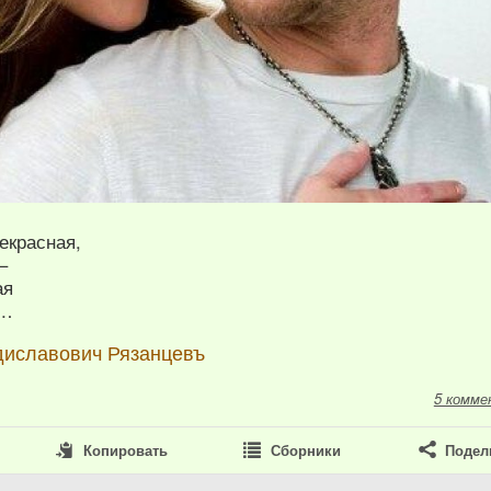
рекрасная,
–
ая
т…
диславович Рязанцевъ
5 комме
Копировать
Сборники
Подел