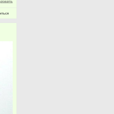
ировать
иться