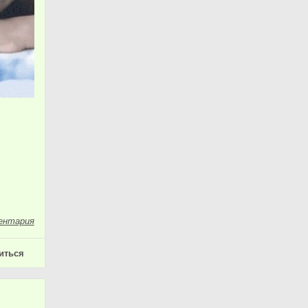
ентария
иться