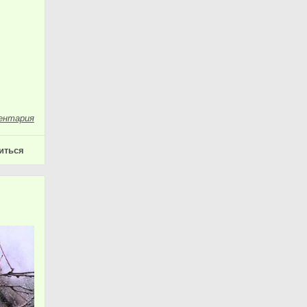
ентария
иться