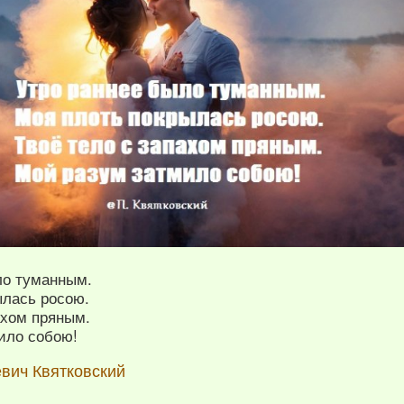
ло туманным.
ылась росою.
ахом пряным.
ило собою!
вич Квятковский