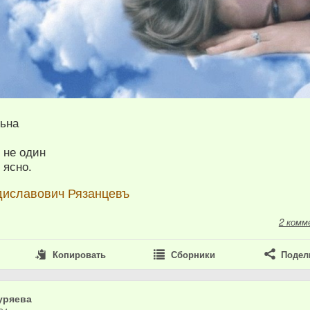
ьна
,
 не один
 ясно.
диславович Рязанцевъ
2 комм
Копировать
Сборники
Подел
уряева