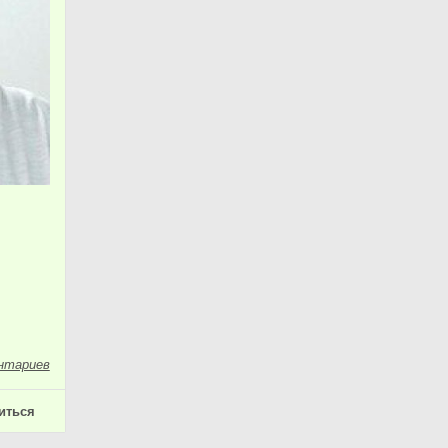
нтариев
иться