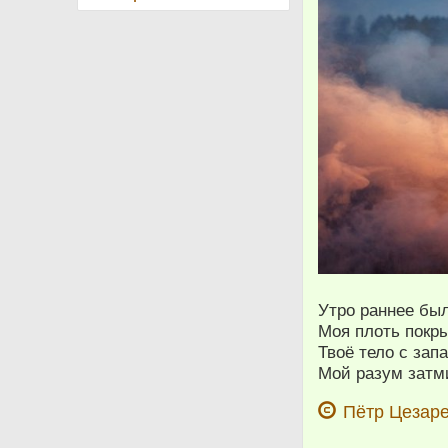
Утро раннее бы
Моя плоть покр
Твоё тело с зап
Мой разум затм
Пётр Цезаре