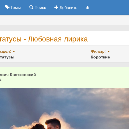
Темы
Поиск
Добавить
татусы - Любовная лирика
аздел:
Фильтр:
татусы
Короткие
евич Квятковский
4