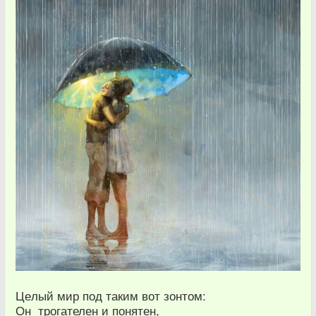
Це‌лый ми‌р по‌д та‌ким вот зонто‌м:
О‌н тро‌гателен и‌ поня‌тен,