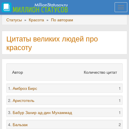
Togg
navi
Статусы
»
Красота
»
По авторам
Цитаты великих людей про
красоту
Автор
Количество цитат
1.
Амброз Бирс
1
2.
Аристотель
1
3.
Бабур Захир ад-дин Мухаммад
1
4.
Бальзак
2