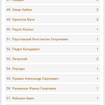
48.
Омар Хайям
2
49.
Орнелла Мути
2
50.
Пауло Коэльо
1
51.
Паустовский Константин Георгиевич
1
52.
Педро Кальдерон
1
53.
Петроний
2
54.
Плутарх
1
55.
Пушкин Александр Сергеевич
1
56.
Раневская Фаина Георгевна
1
57.
Рейхани Амин
1