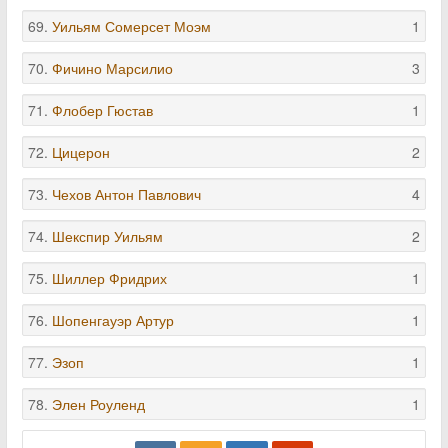
69.
Уильям Сомерсет Моэм
1
70.
Фичино Марсилио
3
71.
Флобер Гюстав
1
72.
Цицерон
2
73.
Чехов Антон Павлович
4
74.
Шекспир Уильям
2
75.
Шиллер Фридрих
1
76.
Шопенгауэр Артур
1
77.
Эзоп
1
78.
Элен Роуленд
1