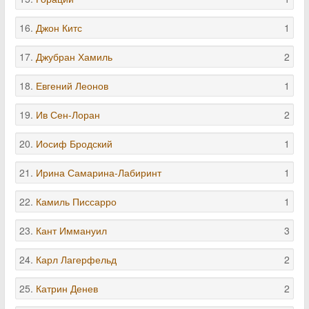
16.
Джон Китс
1
17.
Джубран Хамиль
2
18.
Евгений Леонов
1
19.
Ив Сен-Лоран
2
20.
Иосиф Бродский
1
21.
Ирина Самарина-Лабиринт
1
22.
Камиль Писсарро
1
23.
Кант Иммануил
3
24.
Карл Лагерфельд
2
25.
Катрин Денев
2