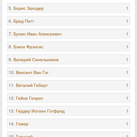
5.
Борис Заходер
1
6.
Бред Питт
1
7.
Бунин Иван Алексеевич
1
8.
Бэкон Фрэнсис
1
9.
Валерий Синельников
1
10.
Винсент Ван Гог
1
11.
Виталий Гиберт
1
12.
Гейне Генрих
1
13.
Гердер Иоганн Готфрид
1
14.
Гомер
1
15.
Гораций
1