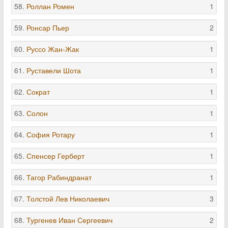
58.
Роллан Ромен
1
59.
Ронсар Пьер
2
60.
Руссо Жан-Жак
1
61.
Руставели Шота
1
62.
Сократ
1
63.
Солон
1
64.
София Ротару
1
65.
Спенсер Герберт
1
66.
Тагор Рабиндранат
1
67.
Толстой Лев Николаевич
3
68.
Тургенев Иван Сергеевич
2