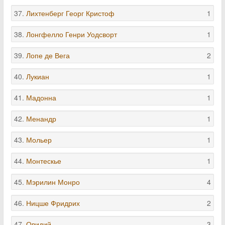
37.
Лихтенберг Георг Кристоф
1
38.
Лонгфелло Генри Уодсворт
1
39.
Лопе де Вега
2
40.
Лукиан
1
41.
Мадонна
1
42.
Менандр
1
43.
Мольер
1
44.
Монтескье
1
45.
Мэрилин Монро
4
46.
Ницше Фридрих
2
47.
Овидий
3