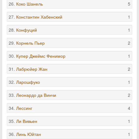
26.
Коко Шанель
5
27.
Константин Хабенский
1
28.
Конфуций
1
29.
Корнель Пьер
2
30.
Купер Джеймс Фенимор
1
31.
Лабрюйер Жан
2
32.
Ларошфуко
1
33.
Леонардо да Винчи
2
34.
Лессинг
4
35.
Ли Вивьен
1
36.
Линь Юйтан
1