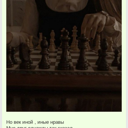
Но век иной , иные нравы
Мне друг однажды так сказал