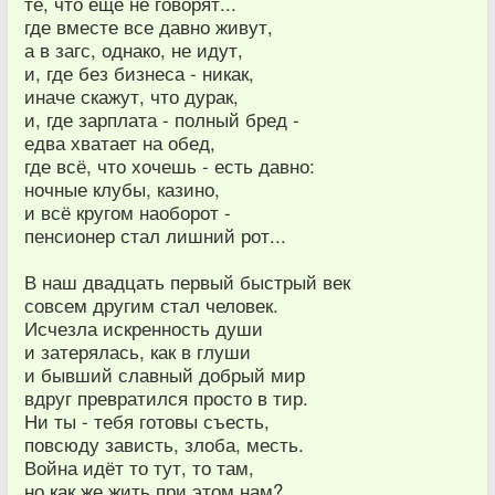
те, что ещё не говорят...
где вместе все давно живут,
а в загс, однако, не идут,
и, где без бизнеса - никак,
иначе скажут, что дурак,
и, где зарплата - полный бред -
едва хватает на обед,
где всё, что хочешь - есть давно:
ночные клубы, казино,
и всё кругом наоборот -
пенсионер стал лишний рот...
В наш двадцать первый быстрый век
совсем другим стал человек.
Исчезла искренность души
и затерялась, как в глуши
и бывший славный добрый мир
вдруг превратился просто в тир.
Ни ты - тебя готовы съесть,
повсюду зависть, злоба, месть.
Война идёт то тут, то там,
но как же жить при этом нам?