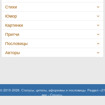
Стихи
Юмор
Картинки
Притчи
Пословицы
Авторы
© 2010-2026. Статусы, цитаты, афоризмы и пословицы. Раздел
«21
век - Стихи»
.
При использовании материалов сайта активная ссылка на сайт
MillionStatusov.ru обязательна!