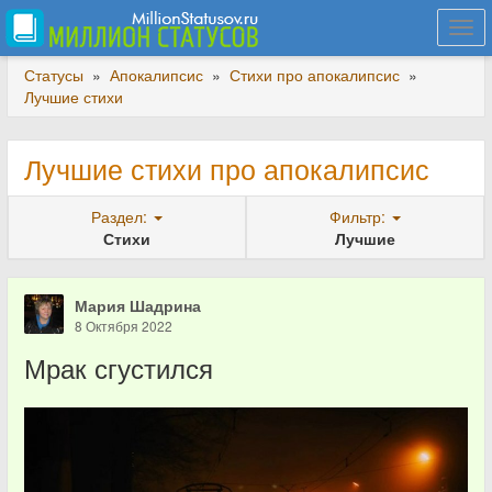
Togg
navi
Статусы
»
Апокалипсис
»
Стихи про апокалипсис
»
Лучшие стихи
Лучшие стихи про апокалипсис
Раздел:
Фильтр:
Стихи
Лучшие
Мария Шадрина
8 Октября 2022
Мрак сгустился