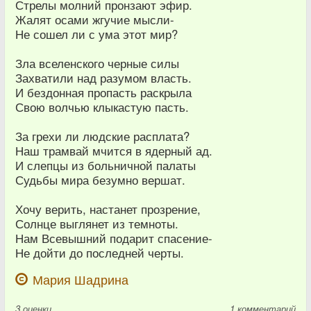
Стрелы молний пронзают эфир.
Жалят осами жгучие мысли-
Не сошел ли с ума этот мир?
Зла вселенского черные силы
Захватили над разумом власть.
И бездонная пропасть раскрыла
Свою волчью клыкастую пасть.
За грехи ли людские расплата?
Наш трамвай мчится в ядерный ад.
И слепцы из больничной палаты
Судьбы мира безумно вершат.
Хочу верить, настанет прозрение,
Солнце выглянет из темноты.
Нам Всевышний подарит спасение-
Не дойти до последней черты.
Мария Шадрина
3
оценки
1 комментарий