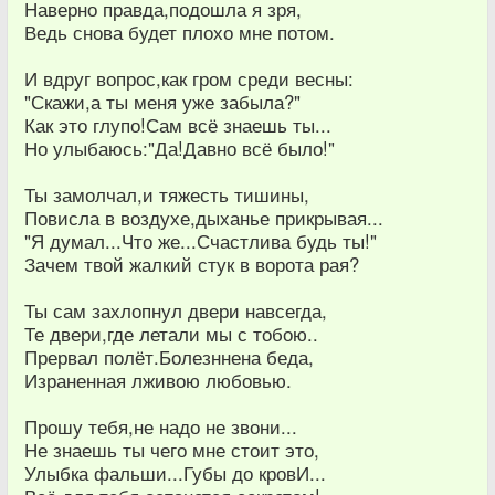
Наверно правда,подошла я зря,
Ведь снова будет плохо мне потом.
И вдруг вопрос,как гром среди весны:
"Скажи,а ты меня уже забыла?"
Как это глупо!Сам всё знаешь ты...
Но улыбаюсь:"Да!Давно всё было!"
Ты замолчал,и тяжесть тишины,
Повисла в воздухе,дыханье прикрывая...
"Я думал...Что же...Счастлива будь ты!"
Зачем твой жалкий стук в ворота рая?
Ты сам захлопнул двери навсегда,
Те двери,где летали мы с тобою..
Прервал полёт.Болезннена беда,
Израненная лживою любовью.
Прошу тебя,не надо не звони...
Не знаешь ты чего мне стоит это,
Улыбка фальши...Губы до кровИ...