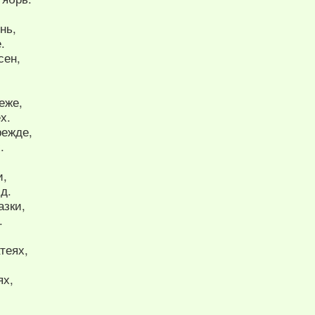
нь,
.
сен,
еже,
х.
режде,
.
и,
д.
азки,
.
теях,
ях,