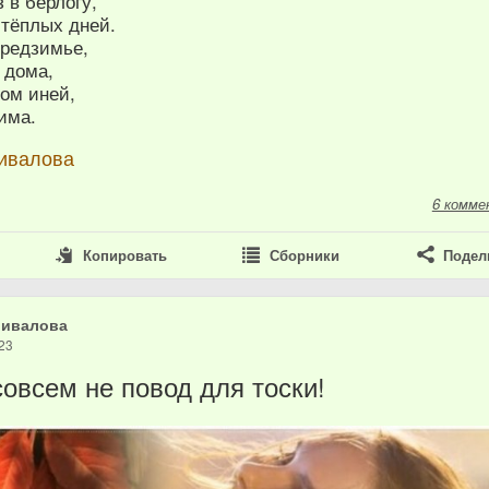
 в берлогу,
тёплых дней.
предзимье,
 дома,
ром иней,
има.
ивалова
6 комме
Копировать
Сборники
Подел
шивалова
23
совсем не повод для тоски!