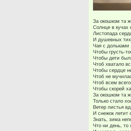
За окошком та ж
Солнце в кучах 
Листопада серд
И душевных тих
Чая с дольками
Чтобы грусть-то
Чтобы дети был
Чтоб хватало вс
Чтобы сердце н
Чтоб не мучила
Чтоб всем всего
Чтобы скорей х
За окошком та ж
Только стало хо
Ветер листья вд
И снежок летит 
Знать, зима неп
Что ни день, то