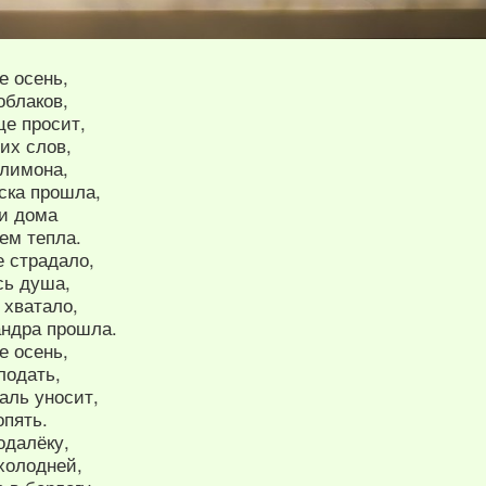
е осень,
облаков,
це просит,
их слов,
 лимона,
ска прошла,
и дома
ем тепла.
е страдало,
сь душа,
 хватало,
андра прошла.
е осень,
лодать,
аль уносит,
опять.
одалёку,
 холодней,