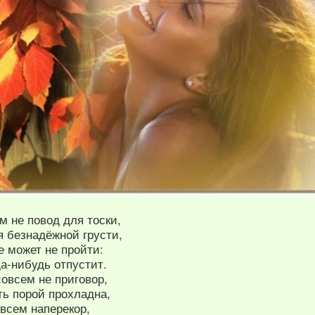
м не повод для тоски,
я безнадёжной грусти,
е может не пройти:
а-нибудь отпустит.
совсем не приговор,
ть порой прохладна,
 всем наперекор,