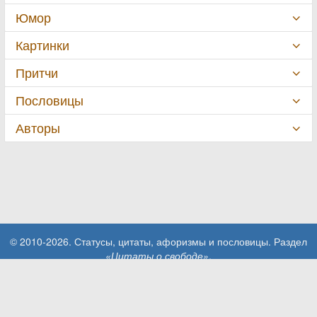
Юмор
Картинки
Притчи
Пословицы
Авторы
© 2010-2026. Статусы, цитаты, афоризмы и пословицы. Раздел
«Цитаты о свободе»
.
При использовании материалов сайта активная ссылка на сайт
MillionStatusov.ru обязательна!
Контакты: info@MillionStatusov.ru.
Пользовательское соглашение
Конфиденциальность