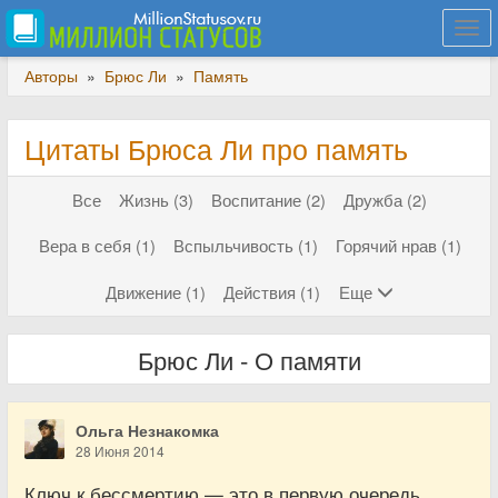
Togg
navi
Авторы
»
Брюс Ли
»
Память
Цитаты Брюса Ли про память
Все
Жизнь (3)
Воспитание (2)
Дружба (2)
Вера в себя (1)
Вспыльчивость (1)
Горячий нрав (1)
Движение (1)
Действия (1)
Еще
Брюс Ли - О памяти
Ольга Незнакомка
28 Июня 2014
Ключ к бессмертию — это в первую очередь