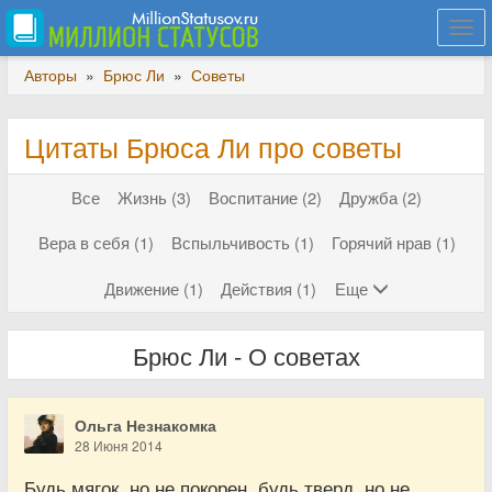
Togg
navi
Авторы
»
Брюс Ли
»
Советы
Цитаты Брюса Ли про советы
Все
Жизнь (3)
Воспитание (2)
Дружба (2)
Вера в себя (1)
Вспыльчивость (1)
Горячий нрав (1)
Движение (1)
Действия (1)
Еще
Брюс Ли - О советах
Ольга Незнакомка
28 Июня 2014
Будь мягок, но не покорен, будь тверд, но не