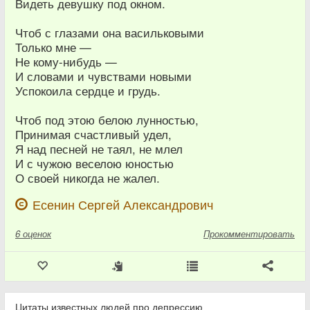
Видеть девушку под окном.
Чтоб с глазами она васильковыми
Только мне —
Не кому-нибудь —
И словами и чувствами новыми
Успокоила сердце и грудь.
Чтоб под этою белою лунностью,
Принимая счастливый удел,
Я над песней не таял, не млел
И с чужою веселою юностью
О своей никогда не жалел.
Есенин Сергей Александрович
6
оценок
Прокомментировать
Цитаты известных людей про депрессию