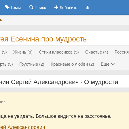
Темы
Поиск
Добавить
ь
гея Есенина про мудрость
 (9)
Жизнь (8)
Стихи классиков (5)
Счастье (4)
Россия 
рть (3)
Грустные (2)
Красивые о любви (2)
Еще
нин Сергей Александрович - О мудрости
2011
ца не увидать. Большое видится на расстоянье.
гей Александрович