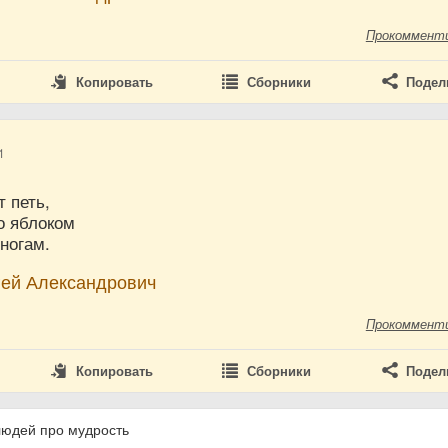
Прокоммент
Копировать
Сборники
Подел
1
 петь,
о яблоком
ногам.
гей Александрович
Прокоммент
Копировать
Сборники
Подел
людей про мудрость