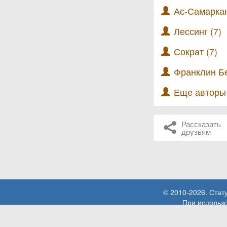
Ас-Самарка
Лессинг (7)
Сократ (7)
Франклин Б
Еще автор
Рассказать
друзьям
© 2010-2026. Стат
При использо