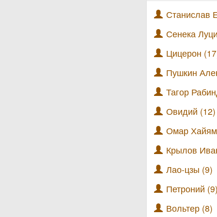
Станислав Е
Сенека Луци
Цицерон (17
Пушкин Алек
Тагор Рабин
Овидий (12)
Омар Хайям 
Крылов Иван
Лао-цзы (9)
Петроний (9
Вольтер (8)