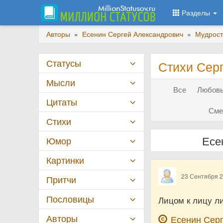
Разделы
Авторы
»
Есенин Сергей Александрович
»
Мудрост
Статусы
Стихи Сер
Мысли
Все
Любовь
Цитаты
Сме
Стихи
Есе
Юмор
Картинки
23 Сентября 
Притчи
Пословицы
Лицом к лицу ли
Авторы
Есенин Сер