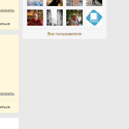
ировать
иться
Все пользователи
ировать
иться