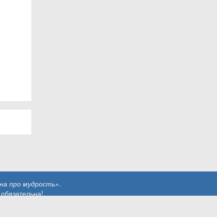
на про мудрость»
.
 обязательна!