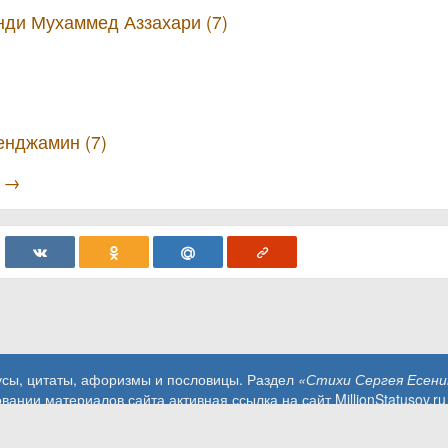
нди Мухаммед Аззахари (7)
енджамин (7)
ы →
усы, цитаты, афоризмы и пословицы. Раздел
«Стихи Сергея Есени
вании материалов сайта активная ссылка на сайт MillionStatusov.ru
Контакты: info@MillionStatusov.ru.
Пользовательское соглашение
Конфиденциальность