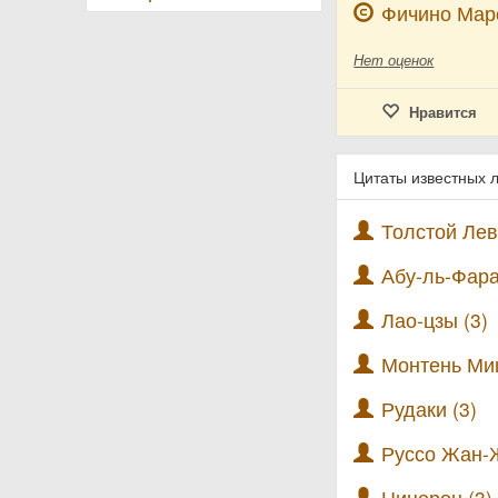
Фичино Мар
Нет
оценок
Нравится
Цитаты известных 
Толстой Лев
Абу-ль-Фара
Лао-цзы (3)
Монтень Ми
Рудаки (3)
Руссо Жан-Ж
Цицерон (3)