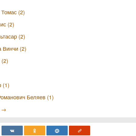
 Томас (2)
ис (2)
ьтасар (2)
 Винчи (2)
(2)
 (1)
оманович Беляев (1)
ы →