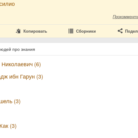
силио
Прокоммент
Копировать
Сборники
Подел
людей про знания
 Николаевич (6)
дж ибн Гарун (3)
шель (3)
ак (3)