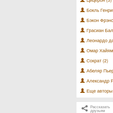
Бокль Генри
Бэкон Фрэнс
Грасиан Бал
Леонардо да
Омар Хайям 
Сократ (2)
Абеляр Пьер
Александр Р
Еще автор
Рассказать
друзьям