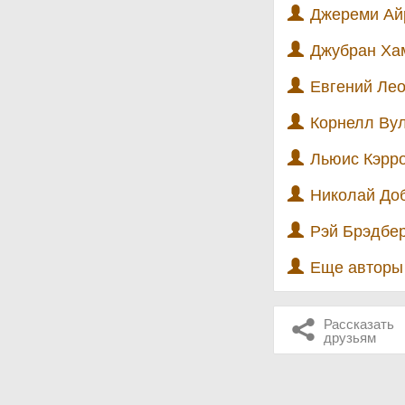
Джереми Айр
Джубран Хам
Евгений Лео
Корнелл Вул
Льюис Кэрро
Николай Доб
Рэй Брэдбер
Еще автор
Рассказать
друзьям