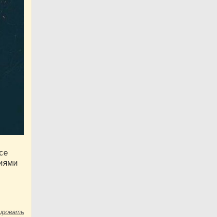
се
ниями
ировать