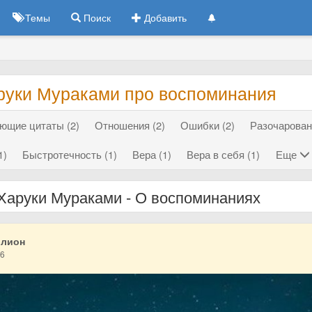
Темы
Поиск
Добавить
руки Мураками про воспоминания
ющие цитаты (2)
Отношения (2)
Ошибки (2)
Разочарован
1)
Быстротечность (1)
Вера (1)
Вера в себя (1)
Еще
Харуки Мураками - О воспоминаниях
ллион
16