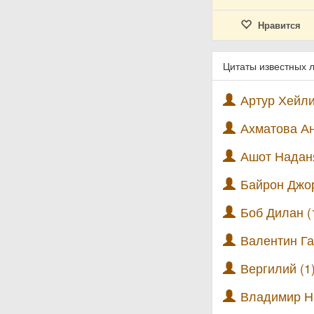
Нравится
Цитаты известных 
Артур Хейли
Ахматова Ан
Ашот Наданя
Байрон Джор
Боб Дилан (
Валентин Га
Вергилий (1
Владимир На