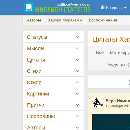
Разделы
Авторы
»
Харуки Мураками
»
Воспоминания
Статусы
Цитаты Ха
Мысли
Все
Мотивиру
Цитаты
Будущее (
Стихи
Юмор
Картинки
Вера Нами
Притчи
19 Января 20
Пословицы
Авторы