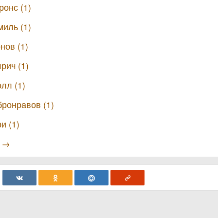
онс (1)
иль (1)
нов (1)
рич (1)
лл (1)
ронравов (1)
и (1)
ы →