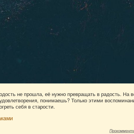
одость не прошла, её нужно превращать в радость. На в
о удовлетворения, понимаешь? Только этими воспомина
огреть себя в старости.
аками
Прокоммент