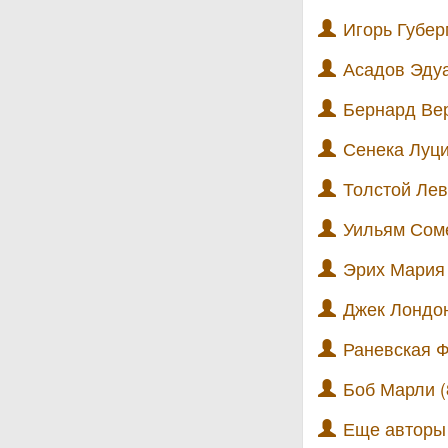
Игорь Губер
Асадов Эдуа
Бернард Вер
Сенека Луци
Толстой Лев
Уильям Соме
Эрих Мария 
Джек Лондон
Раневская Ф
Боб Марли (
Еще автор