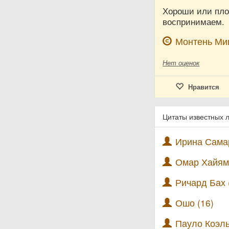
Хороши или плох
воспринимаем.
Монтень Ми
Нет
оценок
Нравится
Цитаты известных 
Ирина Самар
Омар Хайям 
Ричард Бах 
Ошо (16)
Пауло Коэль