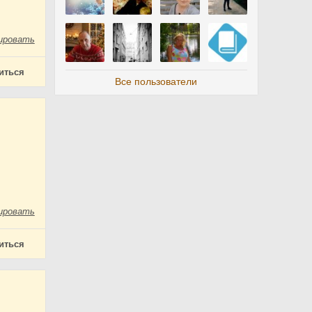
ировать
иться
Все пользователи
ировать
иться