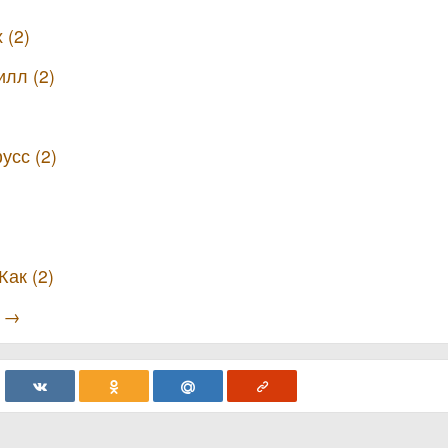
 (2)
лл (2)
усс (2)
ак (2)
ы →