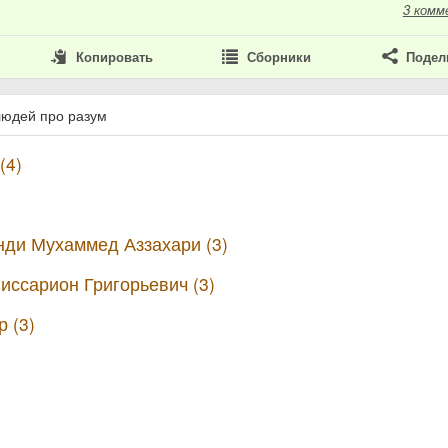
3 комм
Копировать
Сборники
Подел
людей про разум
(4)
нди Мухаммед Аззахари (3)
иссарион Григорьевич (3)
 (3)
)