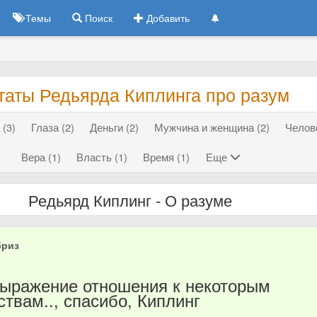
Темы
Поиск
Добавить
таты Редьярда Киплинга про разум
(3)
Глаза (2)
Деньги (2)
Мужчина и женщина (2)
Челове
Вера (1)
Власть (1)
Время (1)
Еще
Редьярд Киплинг - О разуме
бриз
6
выражение отношения к некоторым
ствам.., спасибо, Киплинг