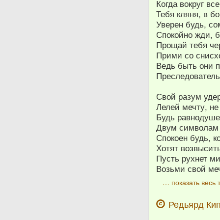
Когда вокруг вс
Тебя кляня, в б
Уверен будь, с
Спокойно жди, б
Прощай тебя че
Прими со снисх
Ведь быть они 
Преследователь
Свой разум уде
Лелей мечту, не
Будь равнодушен
Двум символам и
Спокоен будь, к
Хотят возвысить
Пусть рухнет ми
Возьми свой меч
… показать весь 
Редьярд Ки