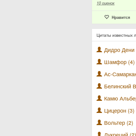
10
оценок
Нравится
Цитаты известных 
Дидро Дени 
Шамфор (4)
Ас-Самарка
Белинский В
Камю Альбер
Цицерон (3)
Вольтер (2)
Лукреций (2