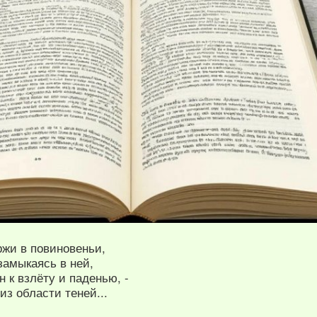
ржи в повиновеньи,
замыкаясь в ней,
 к взлёту и паденью, -
з области теней...