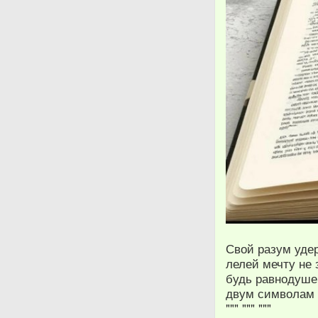
Свой разум уде
лелей мечту не 
будь равнодушен
двум символам и
""" """ """