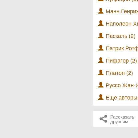
Манн Генрих
Наполеон Хи
Паскаль (2)
Патрик Ротф
Пифагор (2)
Платон (2)
Руссо Жан-Ж
Еще автор
Рассказать
друзьям