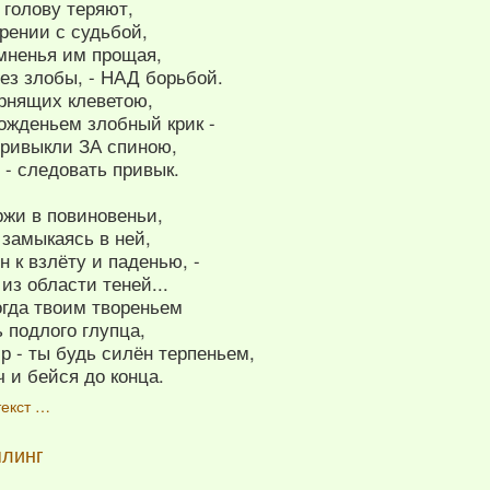
е голову теряют,
орении с судьбой,
омненья им прощая,
ез злобы, - НАД борьбой.
рнящих клеветою,
ожденьем злобный крик -
привыкли ЗА спиною,
 - следовать привык.
ржи в повиновеньи,
 замыкаясь в ней,
 к взлёту и паденью, -
з области теней...
огда твоим твореньем
 подлого глупца,
р - ты будь силён терпеньем,
 и бейся до конца.
текст …
плинг