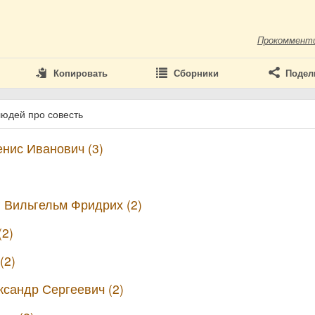
Прокоммент
Копировать
Сборники
Подел
людей про совесть
нис Иванович (3)
г Вильгельм Фридрих (2)
(2)
(2)
сандр Сергеевич (2)