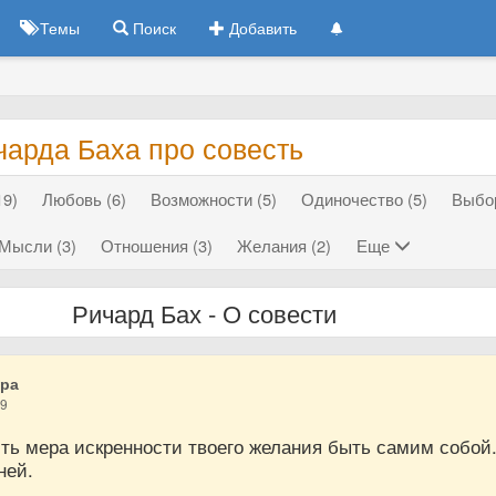
Темы
Поиск
Добавить
чарда Баха про совесть
19)
Любовь (6)
Возможности (5)
Одиночество (5)
Выбор
Мысли (3)
Отношения (3)
Желания (2)
Еще
Ричард Бах - О совести
дра
19
сть мера искренности твоего желания быть самим собой
ней.