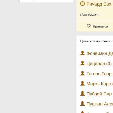
Ричард Бах
Нет
оценок
Нравится
Цитаты известных 
Фонвизин Де
Цицерон (3)
Гегель Геор
Маркс Карл 
Публий Сир 
Пушкин Алек