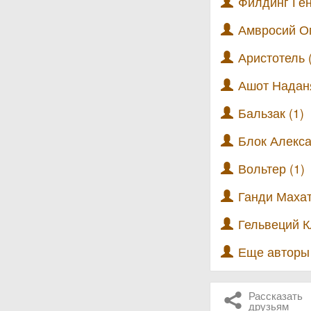
Филдинг Ген
Амвросий Оп
Аристотель 
Ашот Наданя
Бальзак (1)
Блок Алекса
Вольтер (1)
Ганди Махат
Гельвеций К
Еще автор
Рассказать
друзьям