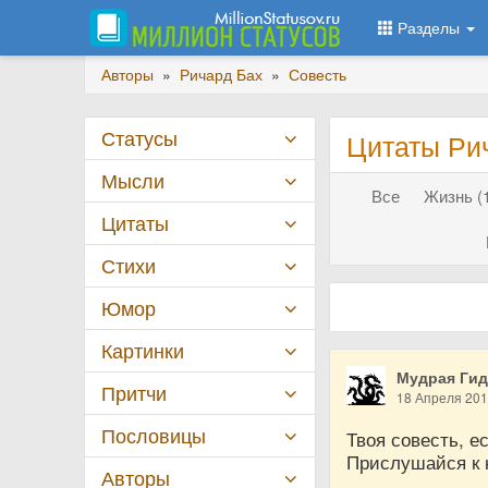
Разделы
Авторы
»
Ричард Бах
»
Совесть
Статусы
Цитаты Ри
Мысли
Все
Жизнь (
Цитаты
Стихи
Юмор
Картинки
Мудрая Ги
Притчи
18 Апреля 20
Пословицы
Твоя совесть, е
Прислушайся к 
Авторы