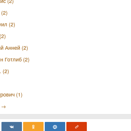
ис (2)
 (2)
ил (2)
(2)
й Анней (2)
н Готлиб (2)
 (2)
рович (1)
ы →