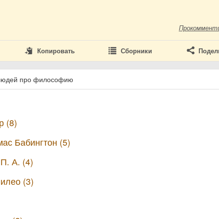
Прокоммент
Копировать
Сборники
Подел
 людей про философию
 (8)
ас Бабингтон (5)
. А. (4)
илео (3)