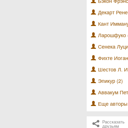
Бэкон Фрэнс
Декарт Рене
Кант Имману
Ларошфуко 
Сенека Луци
Фихте Иоган
Шестов Л. И.
Эпикур (2)
Аввакум Пет
Еще автор
Рассказать
друзьям