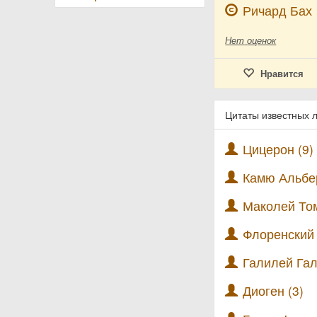
Ричард Бах
Нет
оценок
Нравится
Цитаты известных
Цицерон (9)
Камю Альбер
Маколей Том
Флоренский П
Галилей Гал
Диоген (3)