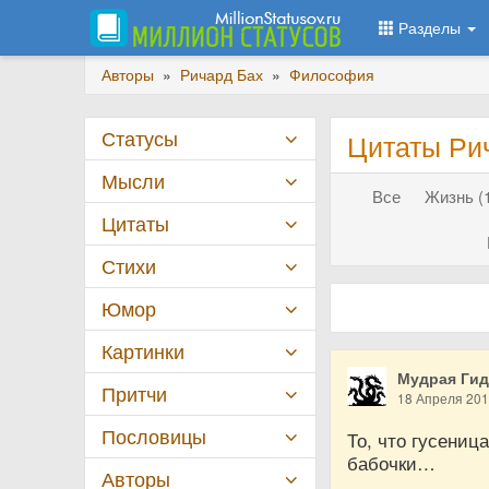
Разделы
Авторы
»
Ричард Бах
»
Философия
Статусы
Цитаты Ри
Мысли
Все
Жизнь (
Цитаты
Стихи
Юмор
Картинки
Мудрая Ги
Притчи
18 Апреля 20
Пословицы
То, что гусениц
бабочки…
Авторы