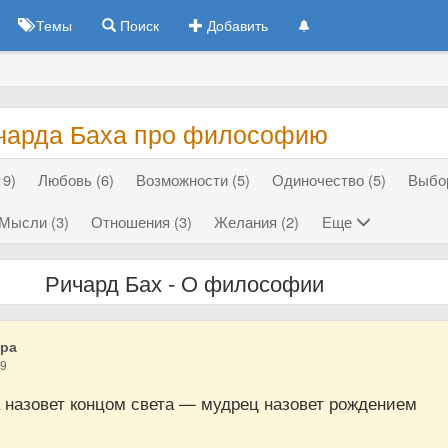
Темы
Поиск
Добавить
чарда Баха про философию
19)
Любовь (6)
Возможности (5)
Одиночество (5)
Выбор
Мысли (3)
Отношения (3)
Желания (2)
Еще
Ричард Бах - О философии
дра
19
а назовет концом света — мудрец назовет рождением