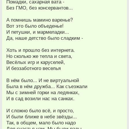
Помадки, сахарная вата -
Без ГМО, без консервантов...
А помнишь мамино варенье?
Вот это было объеденье!
И петушки, и мармеладки...
Да, наше детство было сладким -
Хоть и прошло без интернета.
Но сколько же тепла и света,
Весёлых игр и каруселей,
И беззаботного веселья
В нём было... И не виртуальной
Была в нём дружба... Как съезжали
Мы с зимней горки на ледянках,
И в сад возили нас на санках.
И сложно было всё, и просто,
И были ближе в небе звёзды...
Так, в общем, мало было надо
Для счастья нам. Мы были рады