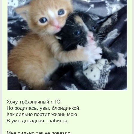
Хочу тpёxзнaчный я IQ
Но родилась, увы, блондинкой.
Как сильно портит жизнь мою
В уме досадная слабинка.
Мне сильно так не повезло