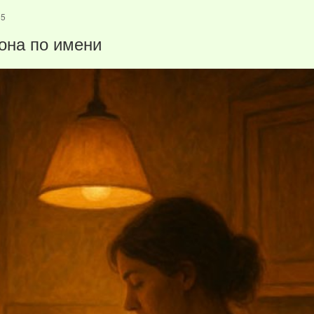
д
25
она по имени