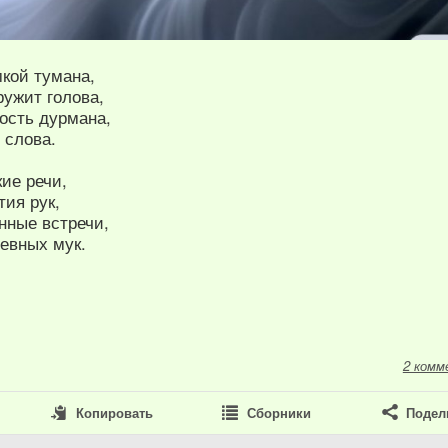
мкой тумана,
ружит голова,
ость дурмана,
 слова.
ие речи,
ия рук,
нные встречи,
евных мук.
2 комм
Копировать
Сборники
Подел