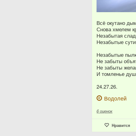
Всё окутано ды
Снова хмелем к
Незабытая слад
Незабытые сути
Незабытые пылк
Не забыты объят
Не забыты жела
И томленье душ
24.27.26.
Водолей
6
оценок
Нравится