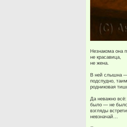
Незнакома она 
не красавица,
не жена.
В ней слышна 
подспудно, таи
родниковая тиш
Да неважно всё:
было — не было
взгляды встрет
невзначай…