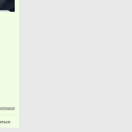
ентария
иться