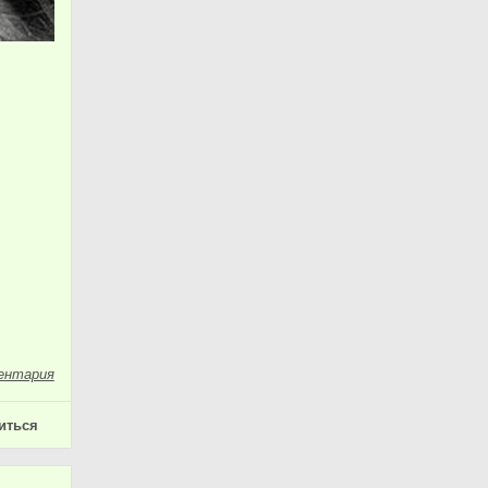
ентария
иться