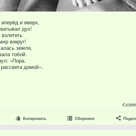
 вперёд и вверх,
хватывал дух!
 взлететь
мир вокруг!
салась земля,
вала тобой.
ул: «Пора.
 рассвета домой».
4 комм
Копировать
Сборники
Подел