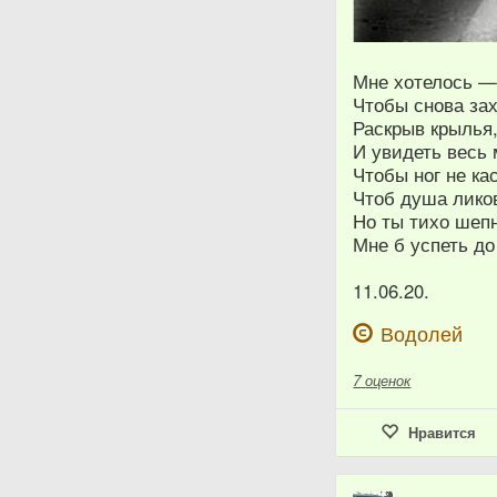
Мне хотелось —
Чтобы снова за
Раскрыв крылья,
И увидеть весь 
Чтобы ног не ка
Чтоб душа лико
Но ты тихо шепн
Мне б успеть до
11.06.20.
Водолей
7
оценок
Нравится