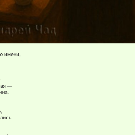
по имени,
—
мая —
ина.
,
ились