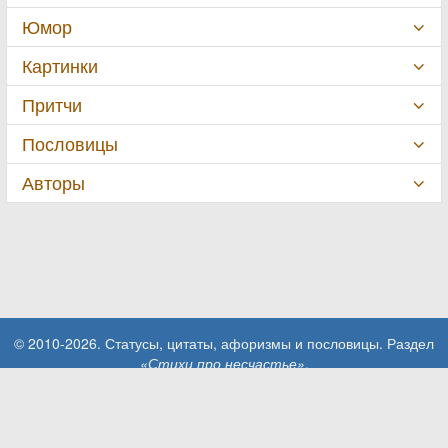
Юмор
Картинки
Притчи
Пословицы
Авторы
© 2010-2026. Статусы, цитаты, афоризмы и пословицы. Раздел
«Стихи про несчастье»
.
При использовании материалов сайта активная ссылка на сайт
MillionStatusov.ru обязательна!
Контакты: info@MillionStatusov.ru.
Пользовательское соглашение
Конфиденциальность