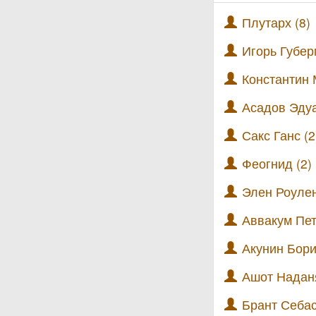
Плутарх (8)
Игорь Губер
Константин 
Асадов Эдуа
Сакс Ганс (2
Феогнид (2)
Элен Роулен
Аввакум Пет
Акунин Бори
Ашот Наданя
Брант Себас