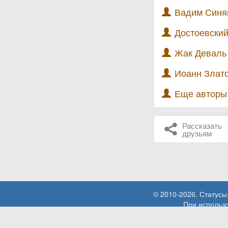
Вадим Синяв
Достоевский
Жак Деваль 
Иоанн Злато
Еще автор
Рассказать
друзьям
© 2010-2026. Статусы
При использо