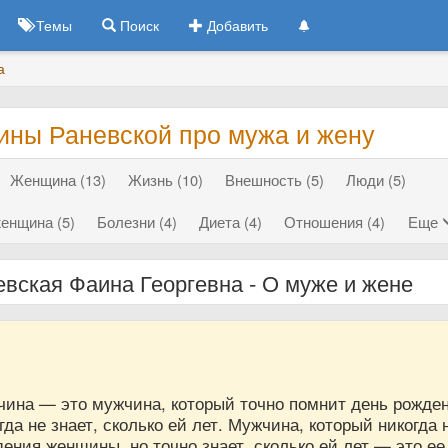
Темы
Поиск
Добавить
а
ины Раневской про мужа и жену
Женщина (13)
Жизнь (10)
Внешность (5)
Люди (5)
енщина (5)
Болезни (4)
Диета (4)
Отношения (4)
Еще
евская Фаина Георгевна - О муже и жене
ина — это мужчина, который точно помнит день рожде
да не знает, сколько ей лет. Мужчина, который никогда 
ения женщины, но точно знает, сколько ей лет — это ее