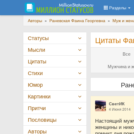
Разделы
Авторы
»
Раневская Фаина Георгевна
»
Муж и жен
Статусы
Цитаты Фа
Мысли
Все
Цитаты
Мужчина и ж
Стихи
Ран
Юмор
Картинки
СветИК
Притчи
4 Июня 2014
Пословицы
Настоящий мужч
женщины и никог
Авторы
помнит дня рожд