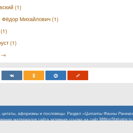
ский (1)
 Фёдор Михайлович (1)
(1)
уст (1)
ы →
, цитаты, афоризмы и пословицы. Раздел
«Цитаты Фаины Раневск
вании материалов сайта активная ссылка на сайт MillionStatusov.ru
Контакты: info@MillionStatusov.ru.
Пользовательское соглашение
Конфиденциальность