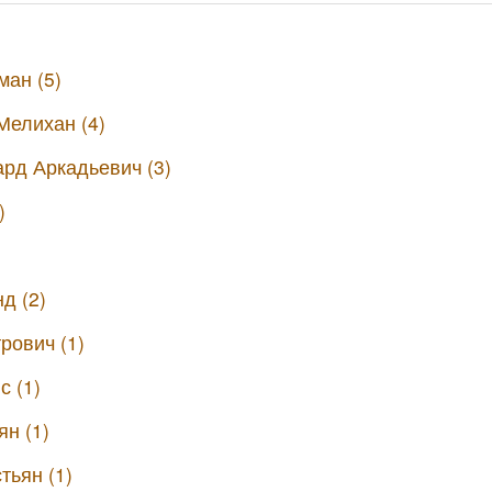
ман (5)
Мелихан (4)
рд Аркадьевич (3)
)
д (2)
рович (1)
с (1)
н (1)
тьян (1)