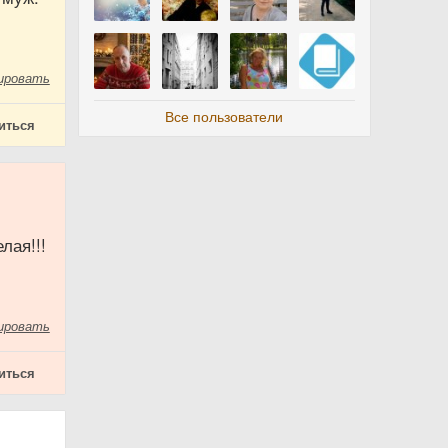
ировать
Все пользователи
иться
лая!!!
ировать
иться