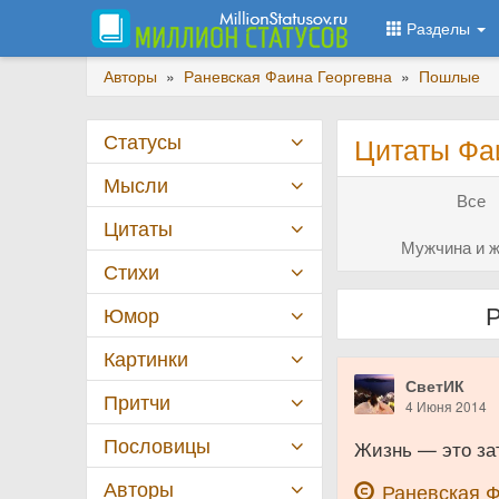
Разделы
Авторы
»
Раневская Фаина Георгевна
»
Пошлые
Статусы
Цитаты Фа
Мысли
Все
Цитаты
Мужчина и ж
Стихи
Р
Юмор
Картинки
СветИК
Притчи
4 Июня 2014
Пословицы
Жизнь — это зат
Авторы
Раневская 