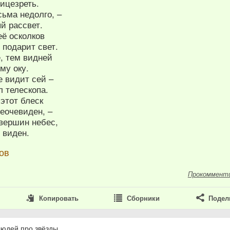
ицезреть.
сьма недолго, –
й рассвет.
её осколков
 подарит свет.
, тем видней
му оку.
е видит сей –
л телескопа.
 этот блеск
еочевиден, –
 вершин небес,
 виден.
ов
Прокоммент
Копировать
Сборники
Подел
людей про звёзды