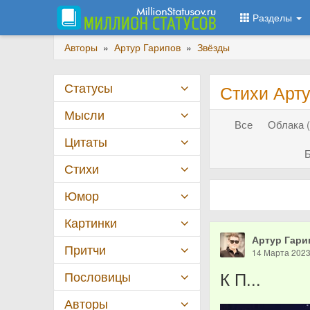
Разделы
Авторы
»
Артур Гарипов
»
Звёзды
Статусы
Стихи Арту
Мысли
Все
Облака (
Цитаты
Б
Стихи
Юмор
Картинки
Артур Гари
Притчи
14 Марта 202
К П...
Пословицы
Авторы