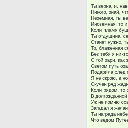
Ты верна, и, нав
Никого, знай, чт
Неземная, ты в
Иноземная, то и
Коли пламя бушу
Ты отдушина, се
Станет нужно, 
То, блаженная с
Без тебя я никто
С той зари, как
Светом путь оза
Подарила след 
Я не скрою, в н
Скучен ряд жадн
Коли рядом, то 
В долгожданной
Уж не помню сов
Загадал я желан
Ты награда небе
Что ведом Путе