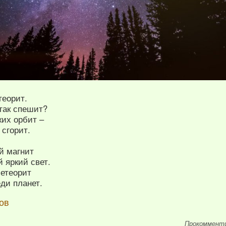
теорит.
 так спешит?
жих орбит –
 сгорит.
й магнит
 яркий свет.
метеорит
ди планет.
ов
Прокоммент