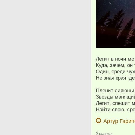
Летит в ночи ме
Куда, зачем, он
Один, среди чу
Не зная края где
Пленит сияющи
Звезды манящий
Летит, спешит 
Найти свою, сре
Артур Гарип
2
оценки