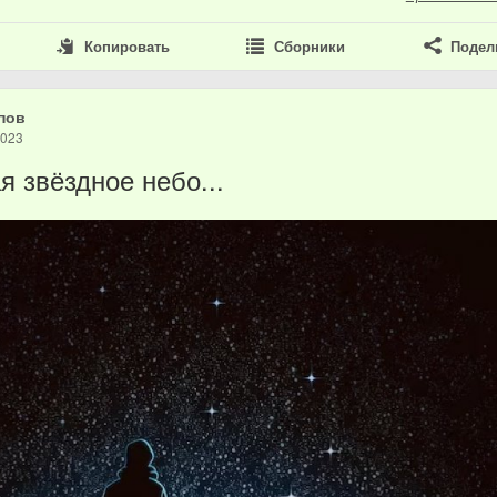
Копировать
Сборники
Подел
пов
2023
я звёздное небо...