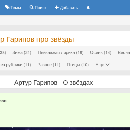
Темы
Поиск
Добавить
р Гарипов про звёзды
38)
Зима (21)
Пейзажная лирика (18)
Осень (14)
Весна
ез рубрики (11)
Разное (11)
Птицы (10)
Еще
Артур Гарипов - О звёздах
пов
3