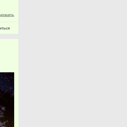
ировать
иться