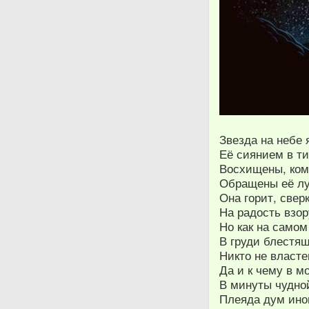
Звезда на небе 
Её сиянием в т
Восхищены, ком
Обращены её лу
Она горит, свер
На радость взо
Но как на самом
В груди блестящ
Никто не власте
Да и к чему в м
В минуты чудно
Плеяда дум иног