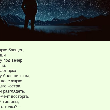
ярко блещет,
иши
у под вечер
чи.
кает ярко
ру большинства,
 деле жарко
его костра,
н разглядеть.
омент восторга,
й тишины,
о толка? –