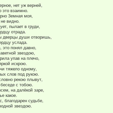
ерное, нет уж верней,
о это взаимно.
ерно Земная моя,
 не видно.
ет, пылает в груди,
рдцу отрада.
ты дверцы души отворишь,
ердцу услада.
, это понял давно,
 заветной звездою,
рила упав на плечо,
яркой искрою.
очи тяжело одному,
ых слов под рукою.
словно рекою плывут,
 беседе с тобою.
сем, на далёкой заре,
ье какое.
с, благодарен судьбе,
водной звездою.