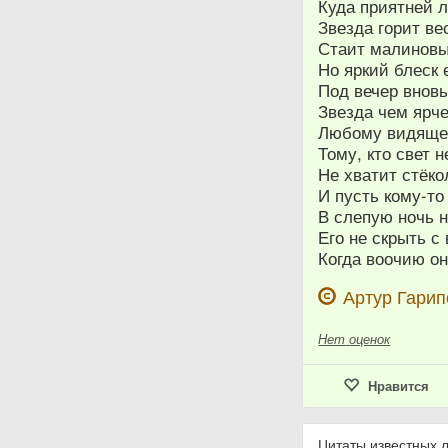
Куда приятней л
Звезда горит ве
Стаит малиновы
Но яркий блеск 
Под вечер вновь
Звезда чем ярче
Любому видяще
Тому, кто свет н
Не хватит стёко
И пусть кому-то
В слепую ночь н
Его не скрыть с
Когда воочию он
Артур Гарип
Нет
оценок
Нравится
Цитаты известных 