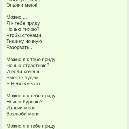
Опьяни меня!
Можно....
Я к тебе приду
Ночью тихою?
Чтобы стонами
Тишину ночную
Разорвать..
Можно я к тебе приду
Ночью страстною?
И если хочешь -
Вместе будем
В Небо улетать....
Можно я к тебе приду
Ночью бурною?
Излечи меня!
Возлюби меня!
Можно я к тебе приду