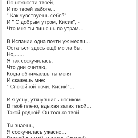
По нежности твоей,
И по твоей заботе...
" Как чувствуешь себя?"
И " С добрым утром, Кисик", -
Что мне ты пишешь по утрам…
В Испании одна почти уж месяц...
Остаться здесь ещё могла бы,
Но,......
Я так соскучилась,
Что дни считаю,
Когда обнимаешь ты меня
И скажешь мне:
" Спокойной ночи, Кисик!"...
И я усну, уткнувшись носиком
В твоё плечо, вдыхая запах твой...
Такой родной! Он только твой...
Ты знаешь,
Я соскучилась ужасно…