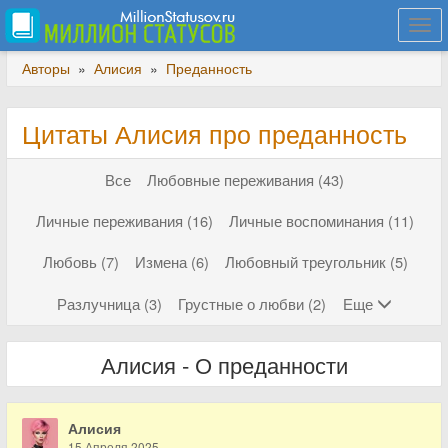
Togg
navi
Авторы
»
Алисия
»
Преданность
Цитаты Алисия про преданность
Все
Любовные переживания (43)
Личные переживания (16)
Личные воспоминания (11)
Любовь (7)
Измена (6)
Любовный треугольник (5)
Разлучница (3)
Грустные о любви (2)
Еще
Алисия - О преданности
Алисия
15 Апреля 2025