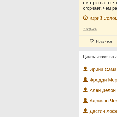
смотрю на то, ч
огорчает, чем ра
Юрий Соло
1
оценка
Нравится
Цитаты известных 
Ирина Самар
Фредди Мер
Ален Делон 
Адриано Чел
Дастин Хоф