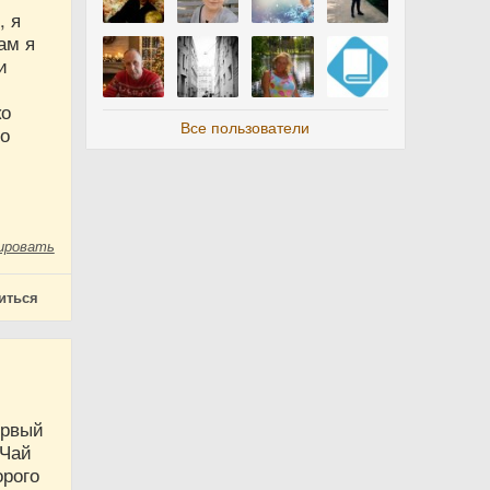
, я
ам я
и
ко
Все пользователи
во
ировать
иться
ервый
 Чай
орого