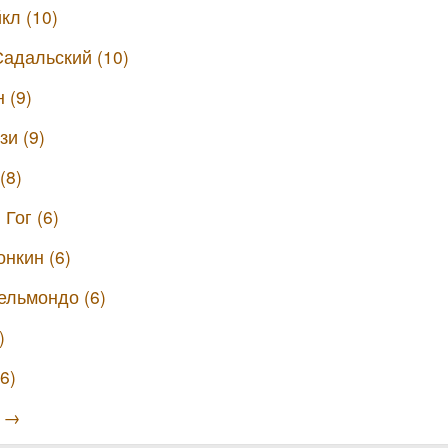
кл (10)
адальский (10)
 (9)
зи (9)
(8)
Гог (6)
нкин (6)
ельмондо (6)
)
6)
ы →