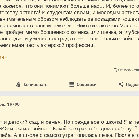
 кажется, что они понимают больше нас… И, более того
терству артиста! И студентам своим, и молодым артист
внимательным образом наблюдать за повадками кошек 
нь помогает в нашем ремесле. Никто из актеров Малого
не пройдет мимо брошенного котенка или щенка, я глубо
лосердие и умение сострадать — это не только свойст
тъемлемая часть актерской профессии.
мин
Прокоммент
Копировать
Сборники
Подел
ль 16700
и детский сад, и семья. Но прежде всего школа! Я в п
943-м. Зима, война... Какой завтрак тебе дома соберут?
хлеба. А в школе с самого утра топилась печка. После вт