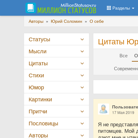
Разделы
Авторы
»
Юрий Соломин
»
О себе
Статусы
Цитаты Юр
Мысли
Все
О
Цитаты
Современна
Стихи
Юмор
Картинки
Пользовате
Притчи
17 Мая 2019
Пословицы
Я не представл
питомцев. Мой д
Авторы
дают мне и утеш