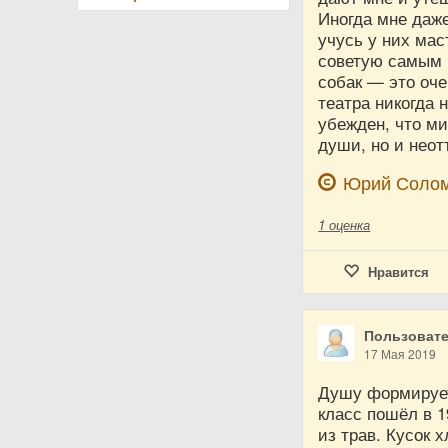
Иногда мне даже
учусь у них мас
советую самым 
собак — это оче
театра никогда 
убежден, что ми
души, но и нео
Юрий Соло
1
оценка
Нравится
Пользовате
17 Мая 2019
Душу формирует 
класс пошёл в 1
из трав. Кусок 