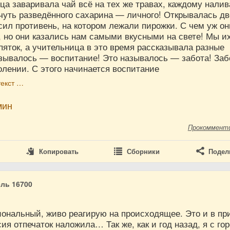
ца заваривала чай всё на тех же травах, каждому налив
-чуть разведённого сахарина — личного! Открывалась д
ил противень, на котором лежали пирожки. С чем уж он
 но они казались нам самыми вкусными на свете! Мы их
яток, а учительница в это время рассказывала разные
азывалось — воспитание! Это называлось — забота! Заб
лении. С этого начинается воспитание
текст …
мин
Прокоммент
Копировать
Сборники
Подел
ль 16700
иональный, живо реагирую на происходящее. Это и в пр
ия отпечаток наложила… Так же, как и год назад, я с го