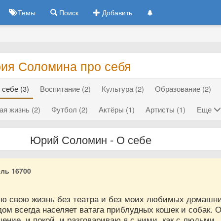
Темы
Поиск
Добавить
ия Соломина про себя
 себе (3)
Воспитание (2)
Культура (2)
Образование (2)
я жизнь (2)
Футбол (2)
Актёры (1)
Артисты (1)
Еще
Юрий Соломин - О себе
ль 16700
яю свою жизнь без театра и без моих любимых домашн
ом всегда населяет ватага приблудных кошек и собак. 
ение, и покой, и разговариваю я с ними, как с людьми.