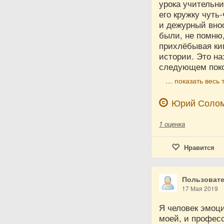
урока учительни
его кружку чуть
и дежурный внос
были, не помню,
прихлёбывая кип
истории. Это н
следующем поко
… показать весь 
Юрий Соло
1
оценка
Нравится
Пользовате
17 Мая 2019
Я человек эмоц
моей, и професс