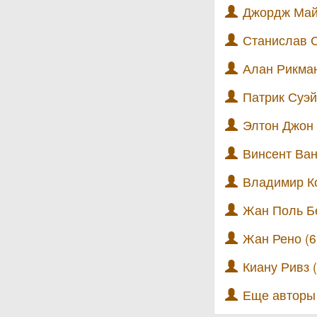
Джордж Май
Станислав С
Алан Рикман
Патрик Суэй
Элтон Джон 
Винсент Ван 
Владимир Ко
Жан Поль Б
Жан Рено (6
Киану Ривз (
Еще автор