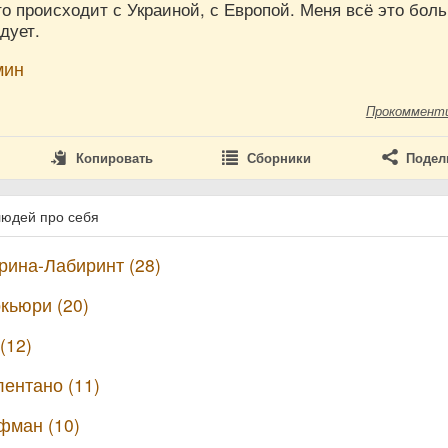
то происходит с Украиной, с Европой. Меня всё это бол
дует.
мин
Прокоммент
Копировать
Сборники
Подел
людей про себя
ина-Лабиринт (28)
кьюри (20)
(12)
ентано (11)
фман (10)