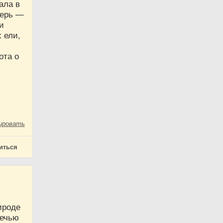
ала в
верь —
и
 ели,
ота о
ировать
иться
ироде
речью