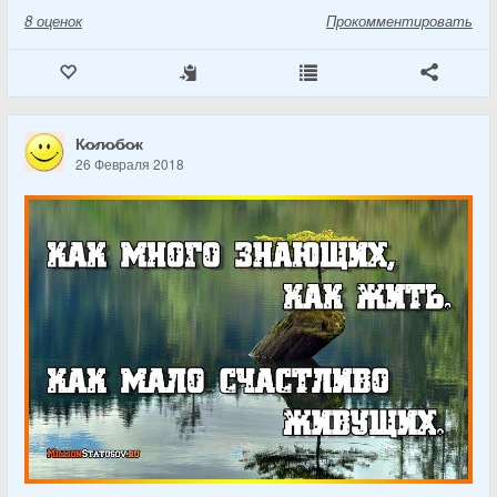
8
оценок
Прокомментировать
К̷о̷л̷о̷б̷о̷к
26 Февраля 2018