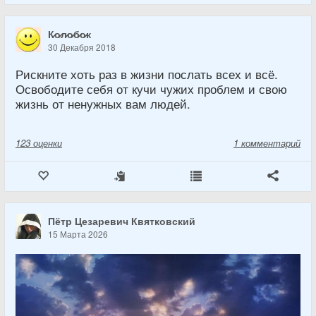
К̷о̷л̷о̷б̷о̷к
30 Декабря 2018
Рискните хоть раз в жизни послать всех и всё.
Освободите себя от кучи чужих проблем и свою
жизнь от ненужных вам людей.
123
оценки
1 комментарий
Пётр Цезаревич Квятковский
15 Марта 2026