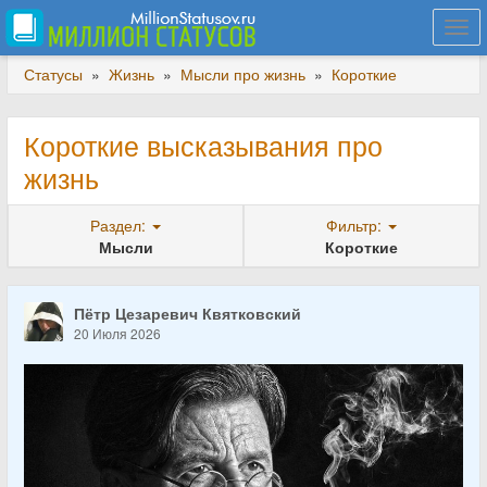
Togg
navi
Статусы
»
Жизнь
»
Мысли про жизнь
»
Короткие
Короткие высказывания про
жизнь
Раздел:
Фильтр:
Мысли
Короткие
Пётр Цезаревич Квятковский
20 Июля 2026