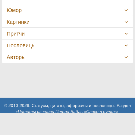
Юмор
Картинки
Притчи
Пословицы
Авторы
© 2010-2026. Статусы, цитаты, афоризмы и пословицы. Раздел
«Цитаты из книги Петра Вайль «Слово в пути»»
.
При использовании материалов сайта активная ссылка на сайт
MillionStatusov.ru обязательна!
Контакты: info@MillionStatusov.ru.