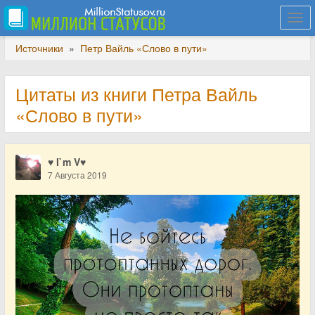
Togg
navi
Источники
»
Петр Вайль «Слово в пути»
Цитаты из книги Петра Вайль
«Слово в пути»
♥ I`m V♥
7 Августа 2019