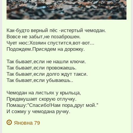
Как-будто верный пёс -истертый чемодан.
Вовсе не забыт,не позаброшен.
Чует нюс:Хозяин спустится,вот-вот...
Подождем.Присядем на дорожку.
Так бывает,если не нашли ключи.
Так бывает,если провожаешь.
Так бывает,если долго ждут такси.
Так бывает,если убываешь..
Чемодан на листьях у крыльца,
Предвкушает скорую отлучку.
Помашу:"Спасибо!Нам пора,друг мой."
И сожму у чемодана ручку.
Яновна 79