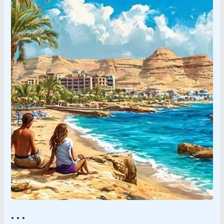
• • •