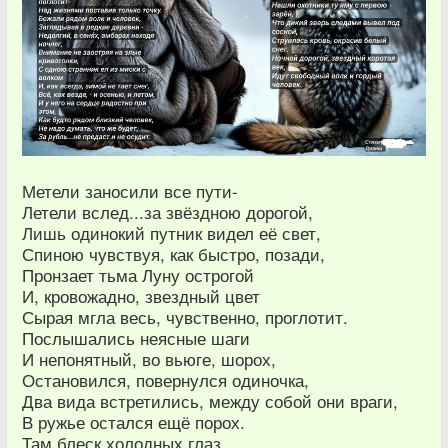
Метели заносили все пути-
Летели вслед...за звёздною дорогой,
Лишь одинокий путник видел её свет,
Спиною чувствуя, как быстро, позади,
Пронзает тьма Луну острогой
И, кровожадно, звездный цвет
Сырая мгла весь, чувственно, проглотит.
Послышались неясные шаги
И непонятный, во вьюге, шорох,
Остановился, повернулся одиночка,
Два вида встретились, между собой они враги,
В ружье остался ещё порох.
Там блеск холодных глаз,