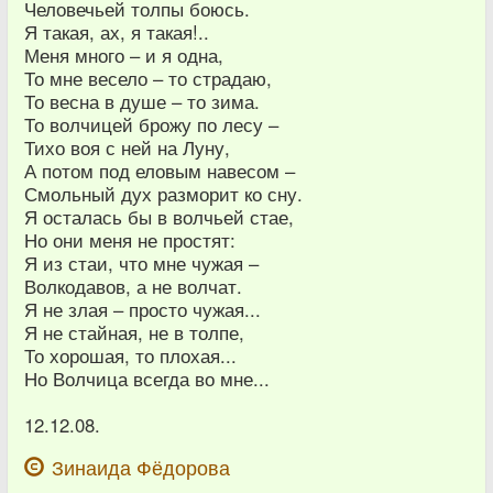
Человечьей толпы боюсь.
Я такая, ах, я такая!..
Меня много – и я одна,
То мне весело – то страдаю,
То весна в душе – то зима.
То волчицей брожу по лесу –
Тихо воя с ней на Луну,
А потом под еловым навесом –
Смольный дух разморит ко сну.
Я осталась бы в волчьей стае,
Но они меня не простят:
Я из стаи, что мне чужая –
Волкодавов, а не волчат.
Я не злая – просто чужая...
Я не стайная, не в толпе,
То хорошая, то плохая...
Но Волчица всегда во мне...
12.12.08.
Зинаида Фёдорова