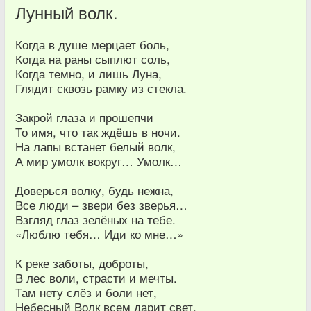
Лунный волк.
Когда в душе мерцает боль,
Когда на раны сыплют соль,
Когда темно, и лишь Луна,
Глядит сквозь рамку из стекла.
Закрой глаза и прошепчи
То имя, что так ждёшь в ночи.
На лапы встанет белый волк,
А мир умолк вокруг… Умолк…
Доверься волку, будь нежна,
Все люди – звери без зверья…
Взгляд глаз зелёных на тебе.
«Люблю тебя… Иди ко мне…»
К реке заботы, доброты,
В лес воли, страсти и мечты.
Там нету слёз и боли нет,
Небесный Волк всем дарит свет.