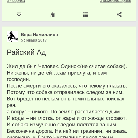
21
оценка
5 комментариев
Вера Намиллион
5 Января 2017
Райский Ад
Жил да был Человек. Одинок:(не считая собаки).
Ни жены, ни детей…сам прислуга, и сам
господин.
После смерти его оказалось, что некому плакать.
Потому что собака отправилась следом за ним.
Вот бредет по пескам он в томительныx поискаx
рая.
а вокруг – никого. По земле расстилается дым.
И воды – ни глотка. от жары и от жажды сгорают.
И собака измученно следом плетется за ним
Бесконечна дорога. Hа ней ни травинки, ни знака.
очевидно, и Данте Чистилище видел таким.