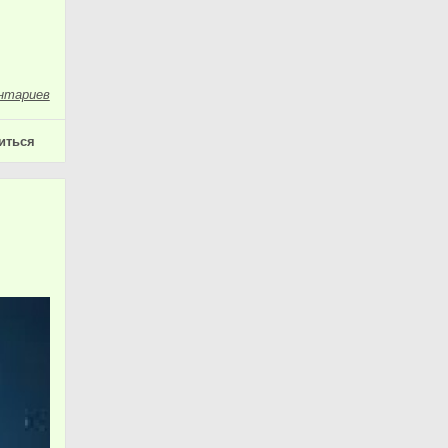
нтариев
иться