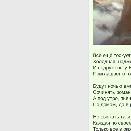
Всё ещё тоскует
Холодная, надм
И подруженьку В
Приглашает в го
Будут ночью вме
Сочинять роман
А под утро, пья
По домам, да в 
Не сыскать таки
Каждая по свое
Только все в окр