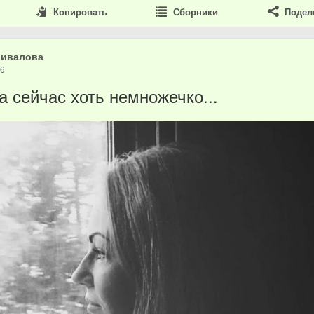
Копировать
Сборники
Подел
шивалова
26
а сейчас хоть немножечко...