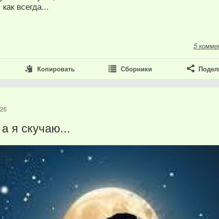
 как всегда...
5 комме
Копировать
Сборники
Подел
026
а я скучаю...