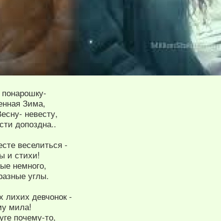
 понарошку-
енная Зима,
есну- невесту,
сти допоздна..
сте веселиться -
ы и стихи!
ные немного,
разные углы.
х лихих девчонок -
му мила!
уге почему-то,