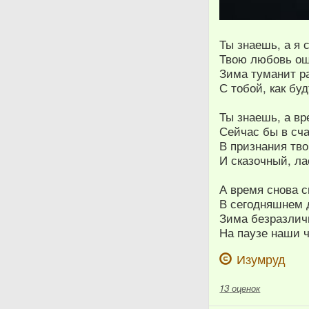
Ты знаешь, а я 
Твою любовь ощ
Зима туманит ра
С тобой, как бу
Ты знаешь, а вр
Сейчас бы в сча
В признания тво
И сказочный, ла
А время снова с
В сегодняшнем д
Зима безразлич
На паузе наши ч
Изумруд
13
оценок