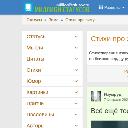
Разделы
Статусы
»
Зима
»
Стихи про зиму
Статусы
Стихи про 
Мысли
Стихотворения извес
Цитаты
но близкое сердцу р
Стихи
Р
Юмор
Картинки
Изумруд
7 Февраля 20
Притчи
Всё ещё тос
Пословицы
Авторы