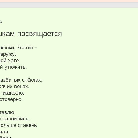
22
шкам посвящается
няшки, хватит -
наружу.
лой хате
ой утюжить.
разбитых стёклах,
рячих венах.
- издохло,
остоверно.
ставлю
ы толпились.
больше ставень
 или
 боли,