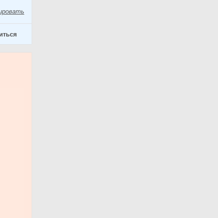
ировать
иться