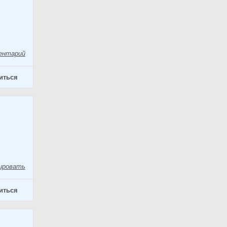
ентарий
иться
ировать
иться