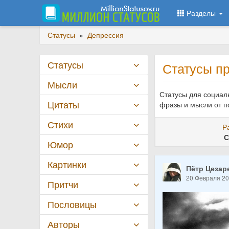
Разделы
Статусы
»
Депрессия
Статусы
Статусы п
Мысли
Статусы для социал
Цитаты
фразы и мысли от п
Стихи
Р
С
Юмор
Картинки
Пётр Цезар
20 Февраля 2
Притчи
Пословицы
Авторы