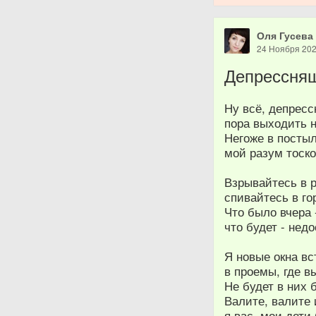
Оля Гусева
24 Ноября 20
Депрессня
Ну всё, депресс
пора выходить 
Негоже в посты
мой разум тоск
Взрывайтесь в 
спивайтесь в го
Что было вчера 
что будет - нед
Я новые окна в
в проемы, где в
Не будет в них 
Валите, валите
я вас, мои дети