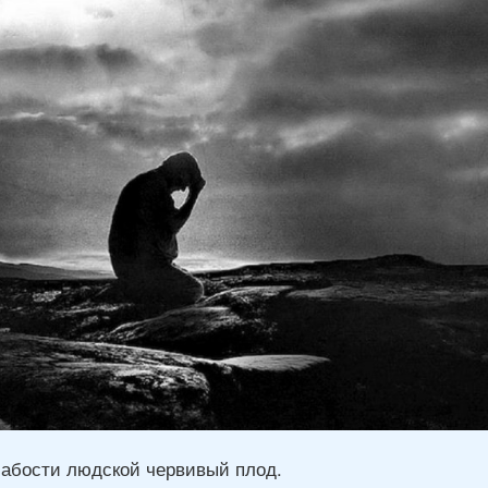
абости людской червивый плод.