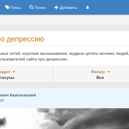
Темы
Поиск
Добавить
ро депрессию
ьных сетей, короткие высказывания, мудрые цитаты великих людей,
ользователей сайта про депрессию.
аздел:
Фильтр:
татусы
Все
евич Квятковский
026