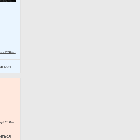
ировать
иться
ировать
иться