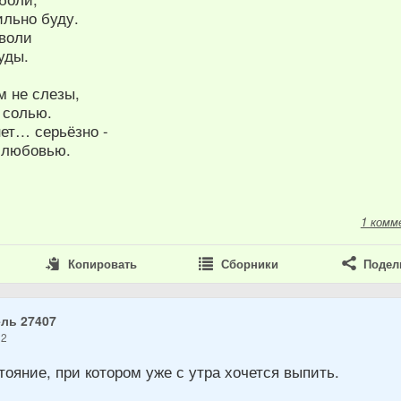
ильно буду.
 воли
уды.
м не слезы,
 солью.
нет… серьёзно -
 любовью.
1 комм
Копировать
Сборники
Подел
ль 27407
22
тояние, при котором уже с утра хочется выпить.