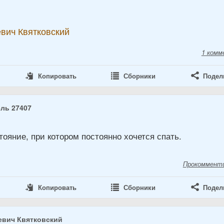
вич Квятковский
1 комм
Копировать
Сборники
Подел
ль 27407
2
тояние, при котором постоянно хочется спать.
Прокоммент
Копировать
Сборники
Подел
евич Квятковский