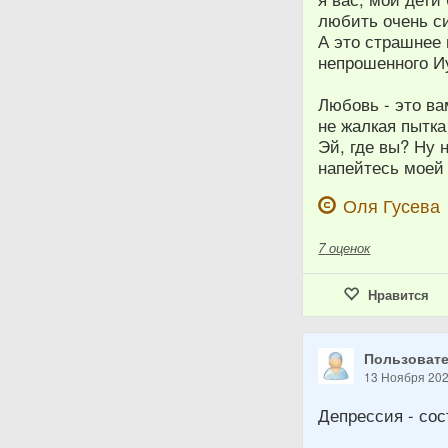
любить очень с
А это страшнее
непрошенного И
Любовь - это ва
не жалкая пытка
Эй, где вы? Ну 
напейтесь моей
Оля Гусева
7
оценок
Нравится
Пользовате
13 Ноября 20
Депрессия - сос