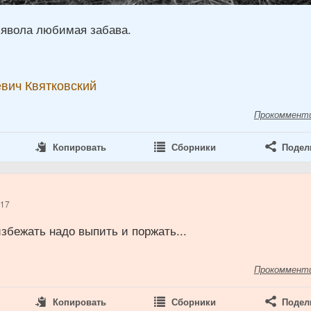
явола любимая забава.
вич Квятковский
Прокоммент
Копировать
Сборники
Подел
017
збежать надо выпить и поржать...
Прокоммент
Копировать
Сборники
Подел