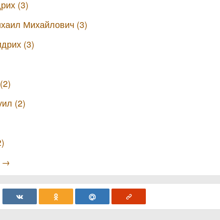
рих (3)
хаил Михайлович (3)
дрих (3)
(2)
ил (2)
2)
ы →