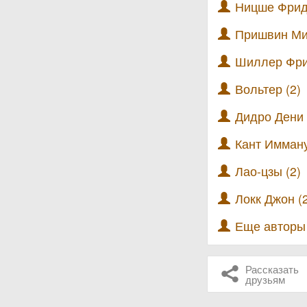
Ницше Фрид
Пришвин Ми
Шиллер Фри
Вольтер (2)
Дидро Дени 
Кант Имману
Лао-цзы (2)
Локк Джон (
Еще автор
Рассказать
друзьям