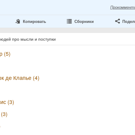
Прокоммент
Копировать
Сборники
Подел
людей про мысли и поступки
 (5)
к де Клапье (4)
ис (3)
(3)
)