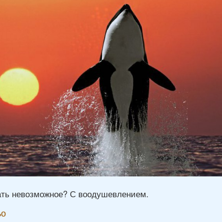
ать невозможное? С воодушевлением.
ьо