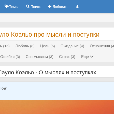
Темы
Поиск
Добавить
уло Коэльо про мысли и поступки
ь (15)
Любовь (8)
Цель (5)
Ожидание (4)
Отношения (4
Ошибки (3)
Со смыслом (3)
Страх (3)
Еще
Пауло Коэльо - О мыслях и поступках
olow