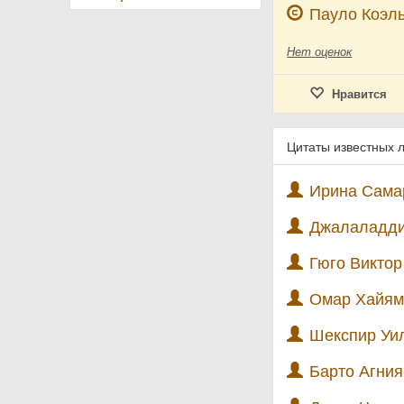
Пауло Коэл
Нет
оценок
Нравится
Цитаты известных 
Ирина Самар
Джалаладди
Гюго Виктор 
Омар Хайям 
Шекспир Уил
Барто Агния