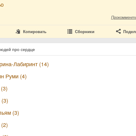
ьо
Прокоммент
Копировать
Сборники
Подел
людей про сердце
ина-Лабиринт (14)
н Руми (4)
(3)
(3)
ьям (3)
 (2)