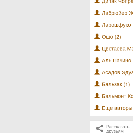
Дипак Чопра
Лабрюйер Ж
Ларошфуко 
Ошо (2)
Цветаева Ма
Аль Пачино 
Асадов Эдуа
Бальзак (1)
Бальмонт Ко
Еще автор
Рассказать
друзьям