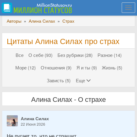
Togg
navi
Авторы
»
Алина Силах
»
Страх
Цитаты Алина Силах про страх
Все
О себе (93)
Без рубрики (28)
Разное (14)
Море (12)
Отношения (9)
Я и ты (9)
Жизнь (5)
Зависть (5)
Еще
Алина Силах - О страхе
Алина Силах
22 Июня 2026
Не пугает то, что не страшит...