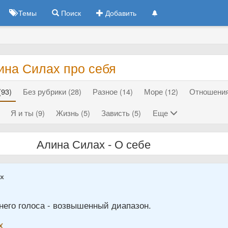
Темы
Поиск
Добавить
ина Силах про себя
(93)
Без рубрики (28)
Разное (14)
Море (12)
Отношения
Я и ты (9)
Жизнь (5)
Зависть (5)
Еще
Алина Силах - О себе
ах
него голоса - возвышенный диапазон.
х