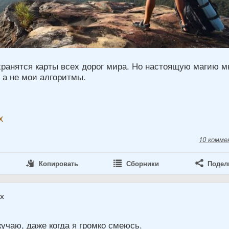
хранятся карты всех дорог мира. Но настоящую магию м
 а не мои алгоритмы.
х
10 комме
Копировать
Сборники
Подел
ах
кучаю, даже когда я громко смеюсь.