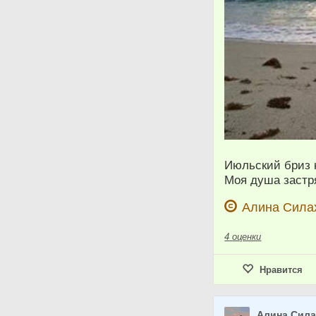
Июльский бриз 
Моя душа застр
Алина Сила
4
оценки
Нравится
Алина Сил