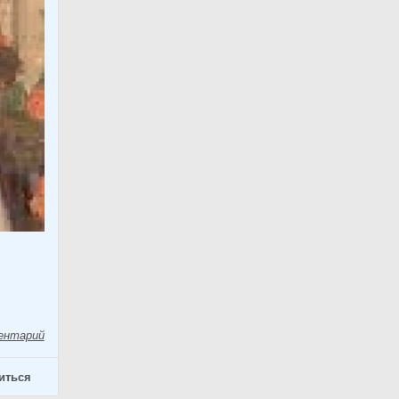
ентарий
иться