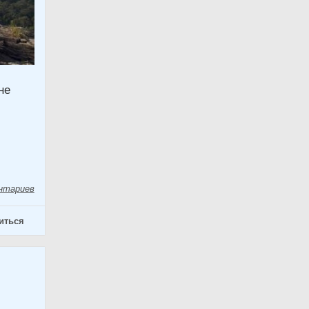
не
нтариев
иться