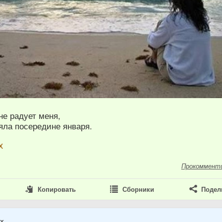
не радует меня,
яла посередине января.
х
Прокоммент
Копировать
Сборники
Подел
ах