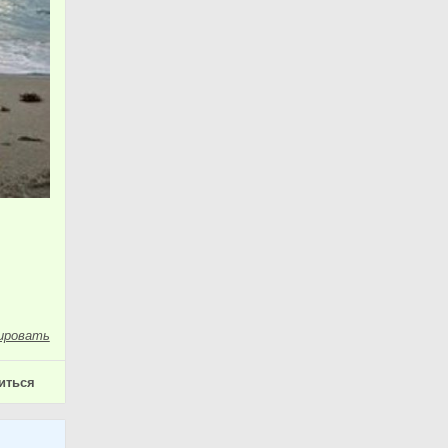
ировать
иться