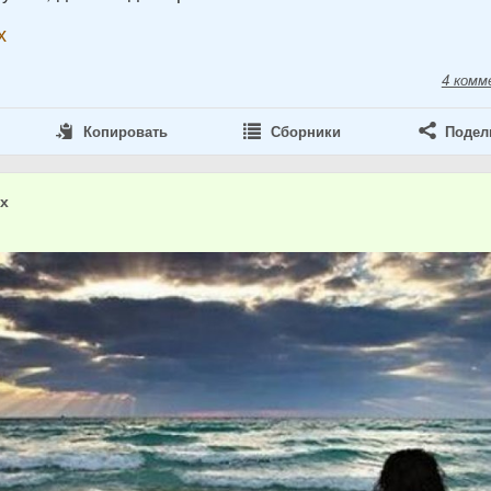
х
4 комм
Копировать
Сборники
Подел
ах