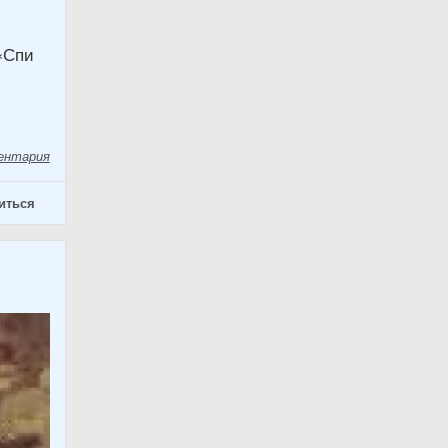
 «Спи
ентария
иться