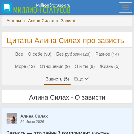
Togg
navi
Авторы
»
Алина Силах
»
Зависть
Цитаты Алина Силах про зависть
Все
О себе (93)
Без рубрики (28)
Разное (14)
Море (12)
Отношения (9)
Я и ты (9)
Жизнь (5)
Зависть (5)
Еще
Алина Силах - О зависти
Алина Силах
29 Июня 2026
Зависть — это тайный комплимент чужому