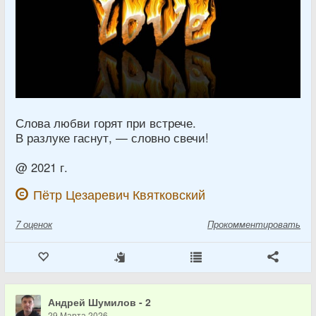
Слова любви горят при встрече.
В разлуке гаснут, — словно свечи!
@ 2021 г.
Пётр Цезаревич Квятковский
7
оценок
Прокомментировать
Андрей Шумилов - 2
29 Марта 2026