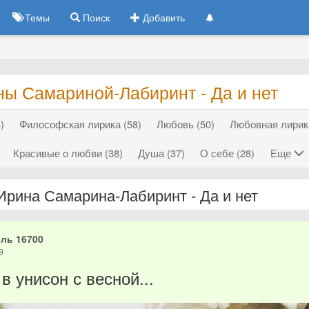
Темы
Поиск
Добавить
ны Самариной-Лабиринт - Да и нет
)
Философская лирика (58)
Любовь (50)
Любовная лирика
Красивые о любви (38)
Душа (37)
О себе (28)
Еще
Ирина Самарина-Лабиринт - Да и нет
ль 16700
9
в унисон с весной...