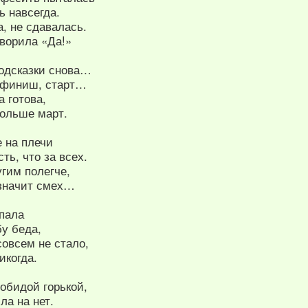
ь навсегда.
, не сдавалась.
оворила «Да!»
подсказки снова…
, финиш, старт…
а готова,
больше март.
 на плечи
ть, что за всех.
гим полегче,
 значит смех…
упала
у беда,
овсем не стало,
икогда.
обидой горькой,
ла на нет.