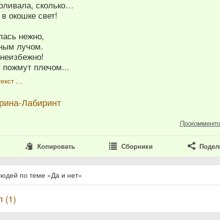
роливала, сколько…
 в окошке свет!
лась нежно,
ным лучом.
 неизбежно!
 пожмут плечом...
текст …
рина-Лабиринт
Прокоммент
Копировать
Сборники
Подел
людей по теме «Да и нет»
 (1)