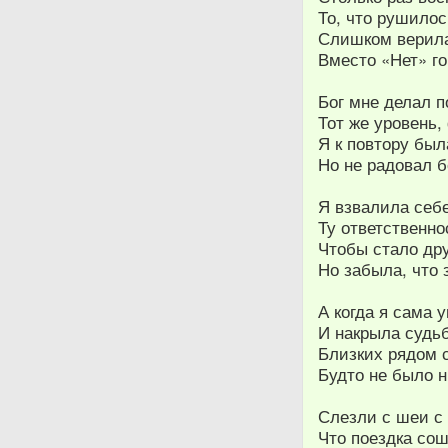
То, что рушилос
Слишком верила
Вместо «Нет» г
Бог мне делал 
Тот же уровень
Я к повтору был
Но не радовал 
Я взвалила себе
Ту ответственнос
Чтобы стало дру
Но забыла, что
А когда я сама 
И накрыла судьб
Близких рядом с
Будто не было н
Слезли с шеи с 
Что поездка сош