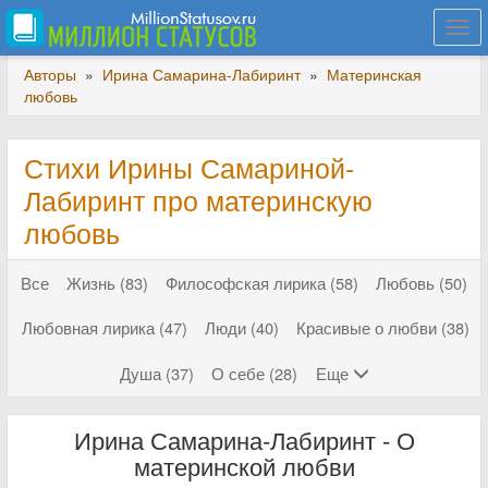
Togg
navi
Авторы
»
Ирина Самарина-Лабиринт
»
Материнская
любовь
Стихи Ирины Самариной-
Лабиринт про материнскую
любовь
Все
Жизнь (83)
Философская лирика (58)
Любовь (50)
Любовная лирика (47)
Люди (40)
Красивые о любви (38)
Душа (37)
О себе (28)
Еще
Ирина Самарина-Лабиринт - О
материнской любви