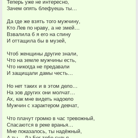
Теперь уже не интересно,
Зачем опять блефуешь ты…
Да где же взять того мужчину,
Кто Лев по нраву, а не змей…
Взвалила б я его на спину
И оттащила бы в музей,
Чтоб женщины другие знали,
Что на земле мужчины есть,
Что никогда не предавали
И защищали дамы честь…
Но нет таких и в этом дело…
На зов других они молчат…
Ах, как мне видеть надоело
Мужчин с характером девчат,
Что плачут громко в час тревожный,
Спасаются в реке вранья…
Мне показалось, ты надёжный,
А ты… Да Бог тебе судья…