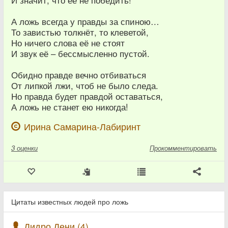
И значит, что её не победить!
А ложь всегда у правды за спиною…
То завистью толкнёт, то клеветой,
Но ничего слова её не стоят
И звук её – бессмысленно пустой.
Обидно правде вечно отбиваться
От липкой лжи, чтоб не было следа.
Но правда будет правдой оставаться,
А ложь не станет ею никогда!
Ирина Самарина-Лабиринт
3
оценки
Прокомментировать
Цитаты известных людей про ложь
Дидро Дени (4)