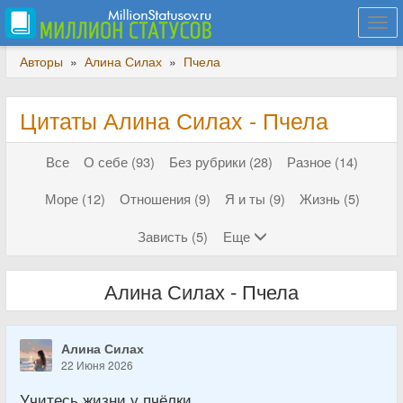
Togg
navi
Авторы
»
Алина Силах
»
Пчела
Цитаты Алина Силах - Пчела
Все
О себе (93)
Без рубрики (28)
Разное (14)
Море (12)
Отношения (9)
Я и ты (9)
Жизнь (5)
Зависть (5)
Еще
Алина Силах - Пчела
Алина Силах
22 Июня 2026
Учитесь жизни у пчёлки.