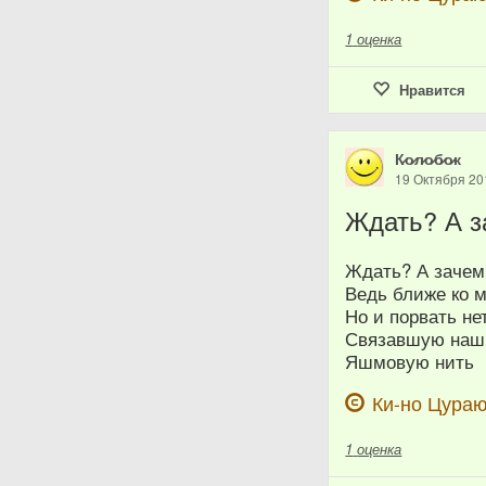
1
оценка
Нравится
К̷о̷л̷о̷б̷о̷к
19 Октября 20
Ждать? А з
Ждать? А зачем
Ведь ближе ко м
Но и порвать не
Связавшую наш
Яшмовую нить
Ки-но Цура
1
оценка