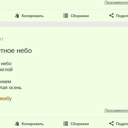
Прокоммент
Копировать
Сборники
Подел
17
тное небо
 небо
 мглой
никем
лая осень
икибу
Прокоммент
Копировать
Сборники
Подел