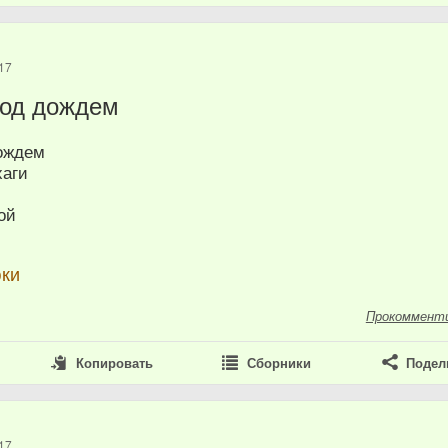
17
под дождем
ождем
хаги
ой
юки
Прокоммент
Копировать
Сборники
Подел
17