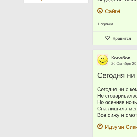
Сайгё
1
оценка
Нравится
К̷о̷л̷о̷б̷о̷к
20 Октября 20
Сегодня ни
Сегодня ни с ке
Не сговаривалас
Но осенняя ноч
Сна лишила мен
Все сижу и смо
Идзуми Сик