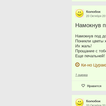
К̷о̷л̷о̷б̷о̷к
20 Октября 20
Намокнув 
Намокнув под д
Поникли цветы 
Их жаль!
Прощание с тоб
Еще печальней!
Ки-но Цура
1
оценка
Нравится
К̷о̷л̷о̷б̷о̷к
20 Октября 20