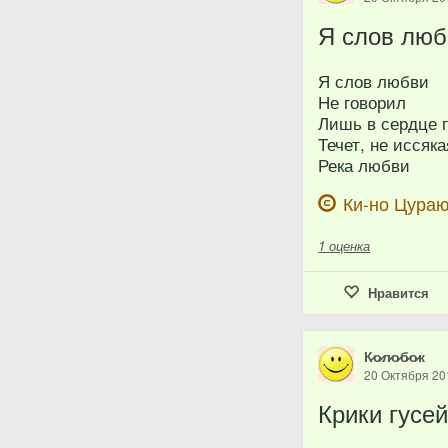
Я слов люб
Я слов любви
Не говорил
Лишь в сердце 
Течет, не иссяка
Река любви
Ки-но Цура
1
оценка
Нравится
К̷о̷л̷о̷б̷о̷к
20 Октября 20
Крики гусей