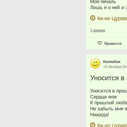
Моя печаль
Лишь я о ней и 
Ки-но Цура
1
оценка
Нравится
К̷о̷л̷о̷б̷о̷к
19 Октября 20
Уносится в
Уносится в про
Сердце мое
К прошлой люб
Не забыть мне 
Никогда!
Ки-но Цура