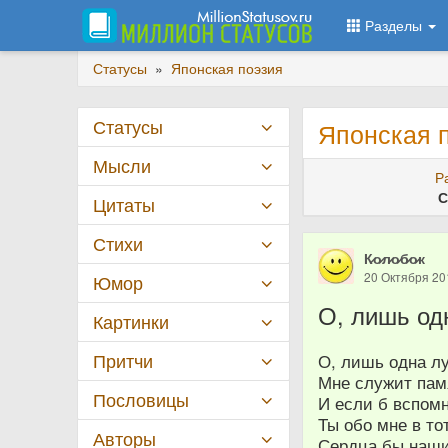
Разделы
Статусы
»
Японская поэзия
Статусы
Японская п
Мысли
Р
С
Цитаты
Стихи
К̷о̷л̷о̷б̷о̷к
20 Октября 20
Юмор
О, лишь од
Картинки
Притчи
О, лишь одна л
Мне служит пам
Пословицы
И если б вспом
Ты обо мне в то
Авторы
Сердца бы наши