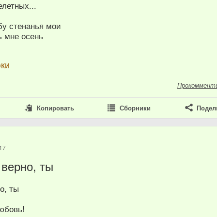
елетных...
бу стенанья мои
ь мне осень
юки
Прокоммент
Копировать
Сборники
Подел
17
 верно, ты
о, ты
юбовь!