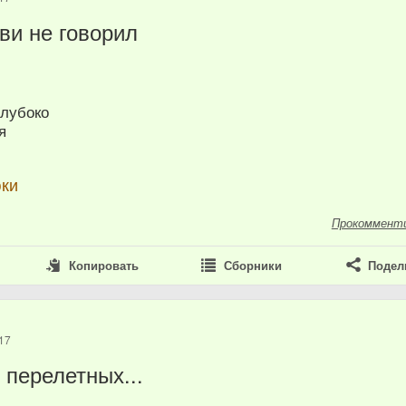
ви не говорил
глубоко
я
юки
Прокоммент
Копировать
Сборники
Подел
17
 перелетных...