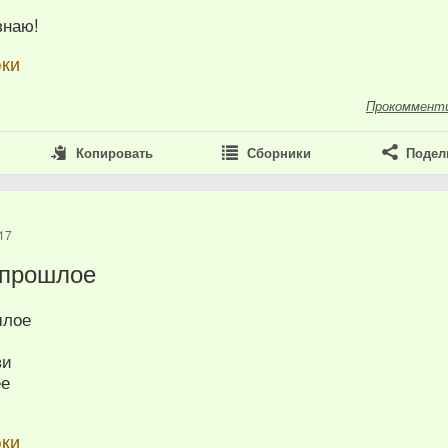
знаю!
юки
Прокоммент
Копировать
Сборники
Подел
17
 прошлое
шлое
ви
ее
юки