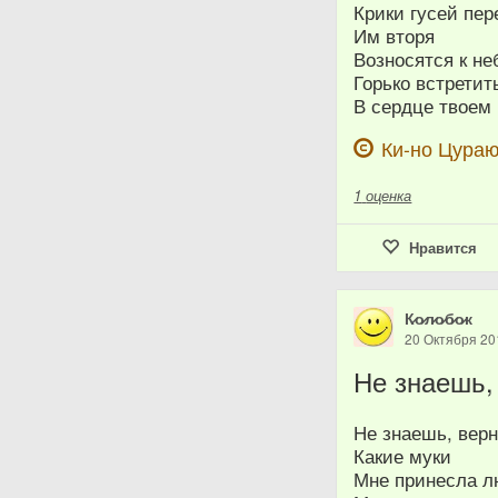
Крики гусей пер
Им вторя
Возносятся к не
Горько встретит
В сердце твоем
Ки-но Цура
1
оценка
Нравится
К̷о̷л̷о̷б̷о̷к
20 Октября 20
Не знаешь,
Не знаешь, верн
Какие муки
Мне принесла л