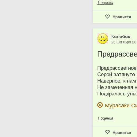
1
оценка
Нравится
К̷о̷л̷о̷б̷о̷к
20 Октября 20
Предрассве
Предрассветное
Серой затянуто
Наверное, к нам
Не замеченная 
Подкралась уны
Мурасаки С
1
оценка
Нравится