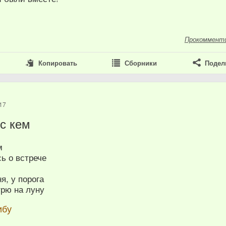
Прокоммент
Копировать
Сборники
Подел
17
 с кем
м
ь о встрече
ь
я, у порога
трю на луну
ибу