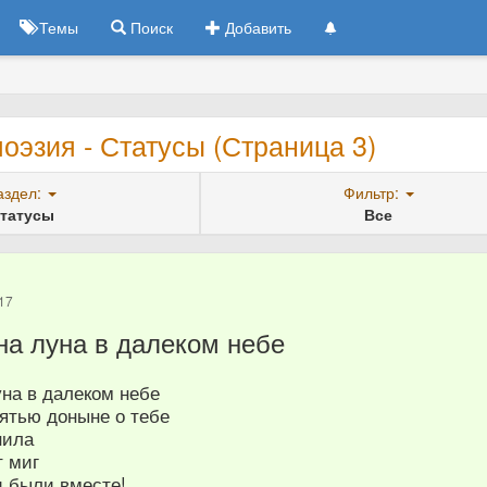
Темы
Поиск
Добавить
оэзия - Статусы (Страница 3)
аздел:
Фильтр:
татусы
Все
17
на луна в далеком небе
уна в далеком небе
ятью доныне о тебе
нила
т миг
 были вместе!