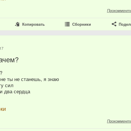
Прокоммент
Копировать
Сборники
Подел
17
ачем?
?
не ты не станешь, я знаю
ту сил
и два сердца
юки
Прокоммент