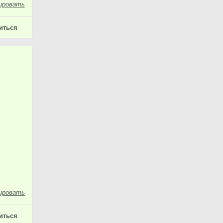
ировать
иться
ировать
иться